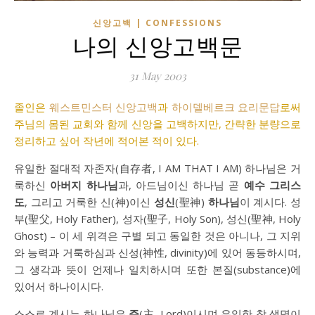
신앙고백 | CONFESSIONS
나의 신앙고백문
31 May 2003
졸인은
웨스트민스터 신앙고백
과
하이델베르크 요리문답
로써
주님의 몸된 교회와 함께 신앙을 고백하지만, 간략한 분량으로
정리하고 싶어 작년에 적어본 적이 있다.
유일한 절대적 자존자(自存者, I AM THAT I AM) 하나님은 거
룩하신
아버지
하나님
과, 아드님이신 하나님 곧
예수 그리스
도
, 그리고 거룩한 신(神)이신
성신
(聖神)
하나님
이 계시다. 성
부(聖父, Holy Father), 성자(聖子, Holy Son), 성신(聖神, Holy
Ghost) – 이 세 위격은 구별 되고 동일한 것은 아니나, 그 지위
와 능력과 거룩하심과 신성(神性, divinity)에 있어 동등하시며,
그 생각과 뜻이 언제나 일치하시며 또한 본질(substance)에
있어서 하나이시다.
스스로 계시는 하나님은
주
(主, Lord)이시며 유일한 참 생명이