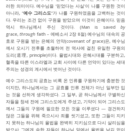
러한 의미이다. 예수님을 ‘믿었다는 사실’이 나를 구원한 것이
아니라, “
예수 그리스도
“가 나를 구원하였음을 고백하는 것이
다. 우리는 조건 없이 구원을 받았으며 이것이 은혜이다. 믿음
역시 하나님께서 주신 것이다. (Man is saved
by
grace,
through
faith – 에베소서 2장 8절) 예수님의 대속의 공
효로 구원을 받는 은혜의 언약(covenant of grace)은, 예수님
께서 오시기 전후를 초월하여 전 역사에 걸친 유일한 구원의
도리(道理, principle)이다. 율법시대와 은혜시대를 구분하고,
혈족을 따른 이스라엘과 교회 사이에 다른 언약이 있다는 세대
주의는 성경의 계시에서 벗어난 것이다.
예수 그리스도의 공효는 비록 온 인류를 구원하기에 충분한 것
이지만, 하나님께서는 그 공효를 인류 전체가 아닌 일부만 입
는 것을 선하게 생각하셨다. 그 일부, 곧 하나님께서 구별하신
자들을 창세 전에 그리스도에게 주셨고, 기약이 되어 그리스도
께서 그들의 구원에 필요한 모든 것을 이루셨다 — 경건하지
않은 그들을 위해 죽으시사 죄를 씻기셨고, 또한 그들이 지키
지 못하는 하나님의 율법을 완벽히 지키심으로 다시 살리심을
받으사 그에게 속한 자들이 하나님 앞에서 율법을 남김 없이