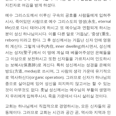
지킨자로 여김을 받게 하셨다.
예수 그리스도께서 이루신 구속의 공효를 사람들에게 입혀주
시사, 죽어있던 사람으로 예수 그리스도의 영생(永生, eternal
life)으로 다시 태어나게 하시고 또 예수님과 연합되게 하시는
분이 성신 하나님이시다. 이를 다른 말로 ‘거듭남’, ‘중생'(重生,
reborn) 이라고 한다. 그 후 성신께서는 거듭난 신자 안에 영원
히 계신다. 그렇게 내주(內住, inner dwelling)하시면서, 성신께
서는 성자(聖子)께서 이 땅에 계실 때 베풀어주셨던 은혜들을
그 이상으로 보전하시고 또한 신자들을 가르치시며 인도하시
는 보혜사(保惠師)로 계신다. 특히 성신께서는 성경을 은혜의
방도(方道, media)로 쓰시며, 그 사람의 생각 가운데 유기적으
로 역사하신다(organic operation). 그러므로 신자가 하나님의
종으로 살아감에 있어 성신을 의지하지 않고서는 할 수 있는
것이 아무것도 없다. 훗날 성신께서는 예수님의 부활의 생명까
지 우리에게 입혀주시사, 죽음 가운데서 다시 살리실 것이다.
교회는 하나님께서 직접적으로 경영하시는, 모든 신자들의 공
동체이다. 그러므로 교회는 시간과 공간 곧, 역사와 지역과 인