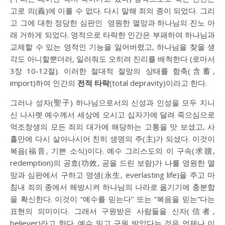
고로 의(義)에 이를 수 없다. 다시 말해 죄의 종이 되었다. 그리
고 그에 대한 정당한 심판인 영원한 멸망과 하나님의 진노 아
래 거하게 되었다. 영적으로 타락한 인간은 부패하여 하나님과
교제할 수 있는 영적인 기능을 잃어버렸고, 하나님을 찾을 생
각도 아니할뿐더러, 일러줘도 오히려 진리를 배척한다 (로마서
3장 10-12절). 이러한 절대적 절망의 상태를 함축(含蓄,
import)하여 인간의
전적 타락
(total depravity)이라고 한다.
그러나 성자(聖子) 하나님으로서의 신성과 인성을 모두 지니
신 나사렛 예수께서 세상에 오시고 십자가에 달려 죽으심으로
억조창생의 모든 죄의 대가에 해당하는 고통을 맛 보셨고, 사
흘만에 다시 살아나시어 친히 생명의 주(主)가 되셨다. 이것이
복음(福音, 기쁜 소식)이다. 예수 그리스도의 이 구속(求贖,
redemption)의 공효(功效, 공을 드린 보람)가 나를 영원한 멸
망과 심판에서 구하고 영생(永生, everlasting life)을 주고 마
침내 죄의 종에서 해방시켜 하나님의 나라로 옮기기에 충분함
을 확신한다. 이것이 “예수를 믿는다” 또는 “복음을 믿는”다는
표현의 의미이다. 그래서 구원받은 사람들을 신자(信者,
believer)라고 한다. 예수 믿고 구원 받았다는 것은 언제나 이