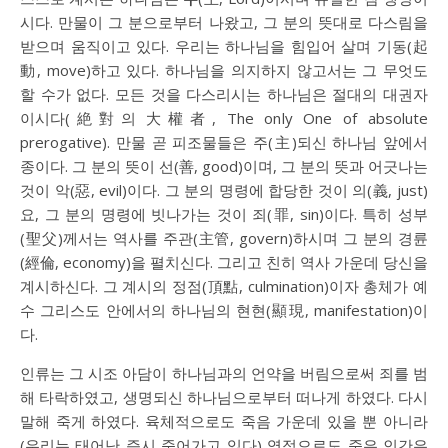
시다. 만물이 그 분으로부터 나왔고, 그 분의 뜻대로 다스림을
받으며 움직이고 있다. 우리는 하나님을 힘입어 살며 기동(起
動, move)하고 있다. 하나님을 의지하지 않고서는 그 무엇도
할 수가 없다. 모든 것을 다스리시는 하나님은 절대의 대권자
이시다(絶對의 大權者, The only One of absolute
prerogative). 만물 곧 피조물들은 주(主)되신 하나님 앞에서
종이다. 그 분의 뜻이 선(善, good)이며, 그 분의 뜻과 어긋나는
것이 악(惡, evil)이다. 그 분의 명령에 합당한 것이 의(義, just)
요, 그 분의 명령에 빗나가는 것이 죄(罪, sin)이다. 특히 성부
(聖父)께서는 역사를 주관(主管, govern)하시며 그 분의 경륜
(經倫, economy)을 펼치신다. 그리고 친히 역사 가운데 당신을
계시하신다. 그 계시의 정점(頂點, culmination)이자 총체가 예
수 그리스도 안에서의 하나님의 현현(顯現, manifestation)이
다.
인류는 그 시조 아담이 하나님과의 언약을 버림으로써 죄를 범
해 타락하였고, 생명되신 하나님으로부터 떠나게 하였다. 다시
말해 죽게 하였다. 육체적으로도 죽음 가운데 있을 뿐 아니라
(우리는 태어난 즉시 죽어가고 있다) 영적으로도 죽은 인간은