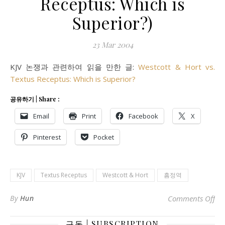
Receptus: Which is
Superior?)
23
Mar 200
4
KJV 논쟁과 관련하여 읽을 만한 글:
Westcott & Hort vs.
Textus Receptus: Which is Superior?
공유하기 | Share :
Email
Print
Facebook
X
Pinterest
Pocket
KJV
Textus Receptus
Westcott & Hort
흠정역
on
By
Hun
Comments Off
구독 | SUBSCRIPTION