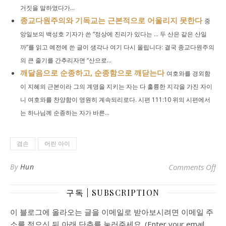
거짓을 말하였다가...
종교다원주의와 기독교는 근본적으로 어울리지 못한다
중
앙일보의 백성호 기자가 쓴 “정상에 진리가 있다는 … 두 산은 같은 산일
까”를 읽고 예전에 쓴 글이 생각나 여기 다시 올립니다: 결국 종교다원주의
의 큰 줄기를 간추리자면 “산으로...
깨달음으로 순종하고, 순종함으로 깨닫는다
여호와를 경외함
이 지혜의 근본이라 그의 계명을 지키는 자는 다 훌륭한 지각을 가진 자이
니 여호와를 찬양함이 영원히 계속되리로다. 시편 111:10 위의 시편에서
는 하나님께 순종하는 자가 바른...
겸손
어린 아이
o
By
Hun
Comments Off
구독 | SUBSCRIPTION
이 블로그에 올라오는 글을 이메일로 받아보시려면 이메일 주
소를 적으신 뒤 아래 단추를 눌러주세요. (Enter your email