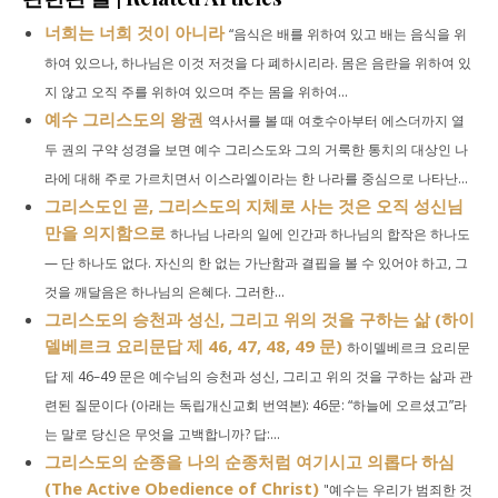
너희는 너희 것이 아니라
“음식은 배를 위하여 있고 배는 음식을 위
하여 있으나, 하나님은 이것 저것을 다 폐하시리라. 몸은 음란을 위하여 있
지 않고 오직 주를 위하여 있으며 주는 몸을 위하여...
예수 그리스도의 왕권
역사서를 볼 때 여호수아부터 에스더까지 열
두 권의 구약 성경을 보면 예수 그리스도와 그의 거룩한 통치의 대상인 나
라에 대해 주로 가르치면서 이스라엘이라는 한 나라를 중심으로 나타난...
그리스도인 곧, 그리스도의 지체로 사는 것은 오직 성신님
만을 의지함으로
하나님 나라의 일에 인간과 하나님의 합작은 하나도
— 단 하나도 없다. 자신의 한 없는 가난함과 결핍을 볼 수 있어야 하고, 그
것을 깨달음은 하나님의 은혜다. 그러한...
그리스도의 승천과 성신, 그리고 위의 것을 구하는 삶 (하이
델베르크 요리문답 제 46, 47, 48, 49 문)
하이델베르크 요리문
답 제 46–49 문은 예수님의 승천과 성신, 그리고 위의 것을 구하는 삶과 관
련된 질문이다 (아래는 독립개신교회 번역본): 46문: “하늘에 오르셨고”라
는 말로 당신은 무엇을 고백합니까? 답:...
그리스도의 순종을 나의 순종처럼 여기시고 의롭다 하심
(The Active Obedience of Christ)
"예수는 우리가 범죄한 것