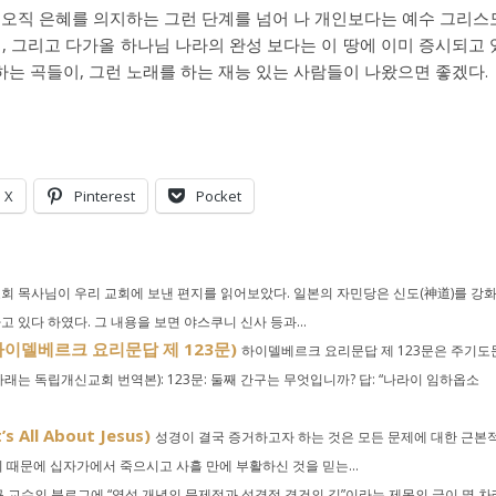
 오직 은혜를 의지하는 그런 단계를 넘어 나 개인보다는 예수 그리스
님, 그리고 다가올 하나님 나라의 완성 보다는 이 땅에 이미 증시되고 
는 곡들이, 그런 노래를 하는 재능 있는 사람들이 나왔으면 좋겠다.
X
Pinterest
Pocket
 목사님이 우리 교회에 보낸 편지를 읽어보았다. 일본의 자민당은 신도(神道)를 강
있다 하였다. 그 내용을 보면 야스쿠니 신사 등과...
하이델베르크 요리문답 제 123문)
하이델베르크 요리문답 제 123문은 주기도
아래는 독립개신교회 번역본): 123문: 둘째 간구는 무엇입니까? 답: “나라이 임하옵소
ll About Jesus)
성경이 결국 증거하고자 하는 것은 모든 문제에 대한 근본
죄 때문에 십자가에서 죽으시고 사흘 만에 부활하신 것을 믿는...
 교수의 블로그에 “영성 개념의 문제점과 성경적 경건의 길”이라는 제목의 글이 몇 차