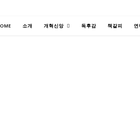
OME
소개
개혁신앙
독후감
책갈피
연