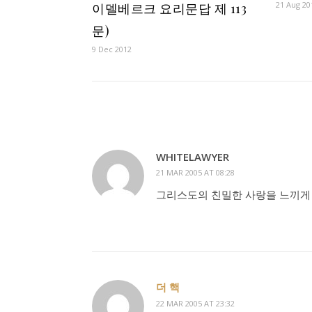
21 Aug 20
이델베르크 요리문답 제 113
문)
9 Dec 2012
WHITELAWYER
21
MAR 200
5
AT 08:28
그리스도의 친밀한 사랑을 느끼게
더 핵
22
MAR 200
5
AT 23:32