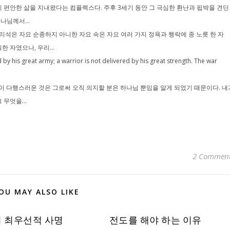
 편안한 삶을 지내왔다는 컴플렉스다. 주후 3세기 동안 그 극심한 환난과 핍박을 견딘
나님께서...
리석은 자요 순종하지 아니한 자요 속은 자요 여러 가지 정욕과 행락에 종 노릇 한 자
 자였으나, 우리...
d by his great army; a warrior is not delivered by his great strength. The war
이 다행스러운 것은 그로써 오직 의지할 분은 하나님 뿐임을 알게 되었기 때문이다. 내
무엇을...
2 Commen
OU MAY ALSO LIKE
 최우선적 사명
전도를 해야 하는 이유