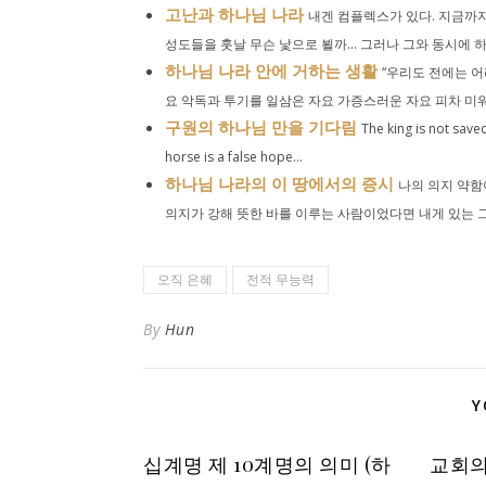
고난과 하나님 나라
내겐 컴플렉스가 있다. 지금까지
성도들을 훗날 무슨 낯으로 뵐까… 그러나 그와 동시에 하
하나님 나라 안에 거하는 생활
“우리도 전에는 어
요 악독과 투기를 일삼은 자요 가증스러운 자요 피차 미워한
구원의 하나님 만을 기다림
The king is not save
horse is a false hope...
하나님 나라의 이 땅에서의 증시
나의 의지 약함
의지가 강해 뜻한 바를 이루는 사람이었다면 내게 있는 그 
오직 은혜
전적 무능력
By
Hun
Y
십계명 제 10계명의 의미 (하
교회의