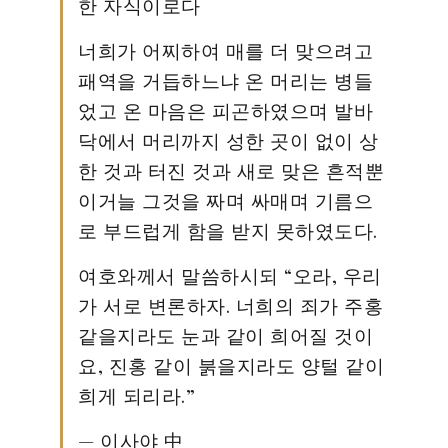
한 자식이로다
너희가 어찌하여 매를 더 맞으려고
패역을 거듭하느냐 온 머리는 병들
었고 온 마음은 피곤하였으며 발바
닥에서 머리까지 성한 곳이 없이 상
한 것과 터진 것과 새로 맞은 흔적뿐
이거늘 그것을 짜며 싸매며 기름으
로 부드럽게 함을 받지 못하였도다.
여호와께서 말씀하시되 “오라, 우리
가 서로 변론하자. 너희의 죄가 주홍
같을지라도 눈과 같이 희어질 것이
요, 진홍 같이 붉을지라도 양털 같이
희게 되리라.”
— 이사야 中