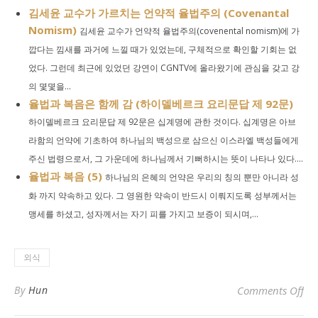
김세윤 교수가 가르치는 언약적 율법주의 (Covenantal
Nomism)
김세윤 교수가 언약적 율법주의(covenental nomism)에 가
깝다는 낌새를 과거에 느낄 때가 있었는데, 구체적으로 확인할 기회는 없
었다. 그런데 최근에 있었던 강연이 CGNTV에 올라왔기에 관심을 갖고 강
의 몇몇을...
율법과 복음은 함께 감 (하이델베르크 요리문답 제 92문)
하이델베르크 요리문답 제 92문은 십계명에 관한 것이다. 십계명은 아브
라함의 언약에 기초하여 하나님의 백성으로 삼으신 이스라엘 백성들에게
주신 법령으로서, 그 가운데에 하나님께서 기뻐하시는 뜻이 나타나 있다....
율법과 복음 (5)
하나님의 은혜의 언약은 우리의 칭의 뿐만 아니라 성
화 까지 약속하고 있다. 그 영원한 약속이 반드시 이뤄지도록 성부께서는
맹세를 하셨고, 성자께서는 자기 피를 가지고 보증이 되시며,...
외식
o
By
Hun
Comments Off