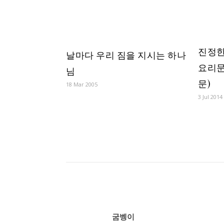
진정한
날마다 우리 짐을 지시는 하나
요리문답 
님
문)
18
Mar 200
5
3 Jul 2014
굼벵이