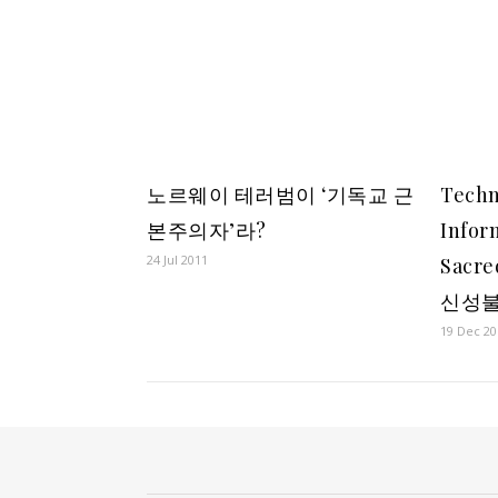
노르웨이 테러범이 ‘기독교 근
Techn
본주의자’라?
Infor
24 Jul 2011
Sacr
신성불
19 Dec 20