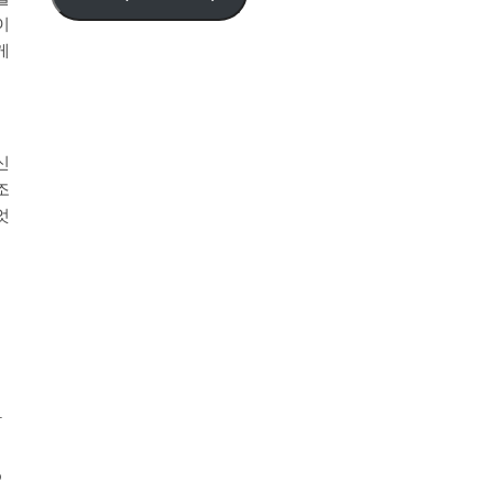
이
게
신
조
엇
탁
o