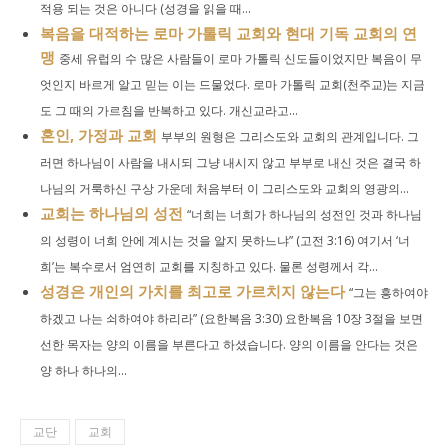
적용 되는 것은 아니다 (성경을 읽을 때...
복음을 대적하는 로마 가톨릭 교회와 현대 기독 교회의 연
맹
중세 유럽의 수 많은 사람들이 로마 가톨릭 신도들이었지만 복음이 무
엇인지 바르게 알고 믿는 이는 드물었다. 로마 가톨릭 교회(천주교)는 지금
도 그 때의 가르침을 반복하고 있다. 개신교라고...
혼인, 가정과 교회
부부의 원형은 그리스도와 교회의 관계입니다. 그
러면 하나님이 사람을 내시되 그냥 내시지 않고 부부로 내신 것은 결국 하
나님의 거룩하신 구상 가운데 처음부터 이 그리스도와 교회의 영광의...
교회는 하나님의 성전
“너희는 너희가 하나님의 성전인 것과 하나님
의 성령이 너희 안에 계시는 것을 알지 못하느냐” (고전 3:16) 여기서 ‘너
희’는 복수로서 엄연히 교회를 지칭하고 있다. 물론 성령께서 각...
성경은 개인의 가치를 최고로 가르치지 않는다
“그는 흥하여야
하겠고 나는 쇠하여야 하리라” (요한복음 3:30) 요한복음 10장 3절을 보면
선한 목자는 양의 이름을 부른다고 하셨습니다. 양의 이름을 안다는 것은
양 하나 하나의...
교단
교회