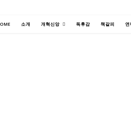
OME
소개
개혁신앙
독후감
책갈피
연