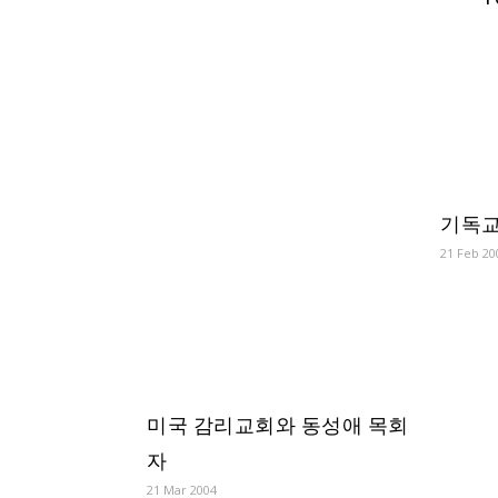
기독교
21 Feb 20
미국 감리교회와 동성애 목회
자
21
Mar 200
4