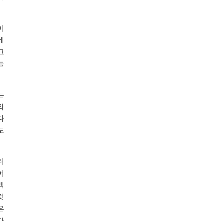
이
에
그
들
는
와
다
도
러
어
백
것
은
다