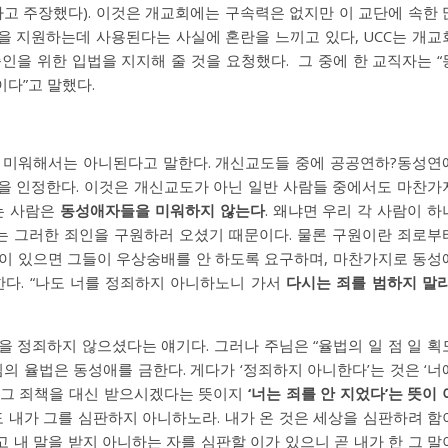
라고 주장했다). 이것은 개교회에는 구속력은 없지만 이 교단에 속한 
을 지원하는데 사용된다는 사실에 혼란을 느끼고 있다, UCC는 개교
인을 위한 입법을 지지해 줄 것을 요청했다. 그 중에 한 교직자는 “
들이다”고 말했다.
을 미워해서는 아니된다고 말한다. 개신교도들 중에 공공연하?동성연
을 인정한다. 이것은 개신교도가 아닌 일반 사람들 중에서도 마찬가
는 사람은
동성애자들을 미워하지 않는다
. 왜냐면 우리 각 사람이 하
는 그러한 죄인을 구원하러 오셨기 때문이다. 물론 구원이란 죄로부
람이 있으면 그들이 우상숭배를 안 하도록 요구하며, 마찬가지로 동성
한다. “나도 너를 정죄하지 아니하노니 가서
다시는 죄를 범하지 말
 정죄하지 않으셨다는 얘기다. 그러나 주님은 “율법의 일 점 일 획
님의 율법은 동성애를 금한다. 게다가 ‘정죄하지 아니한다’는 것은 ‘너
 그 죄책을 대신 받으시겠다는 뜻이지
‘너는 죄를 안 지었다’는 뜻이 
도 내가 그를 심판하지 아니하노라. 내가 온 것은 세상을 심판하려 함
 내 말을 받지 아니하는 자를 심판할 이가 있으니 곧 내가 한 그 말