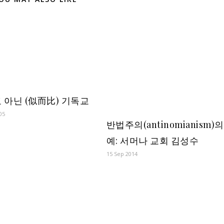
 아닌 (似而比) 기독교
05
반법주의(antinomianism)의
예: 서머나 교회 김성수
15 Sep 2014