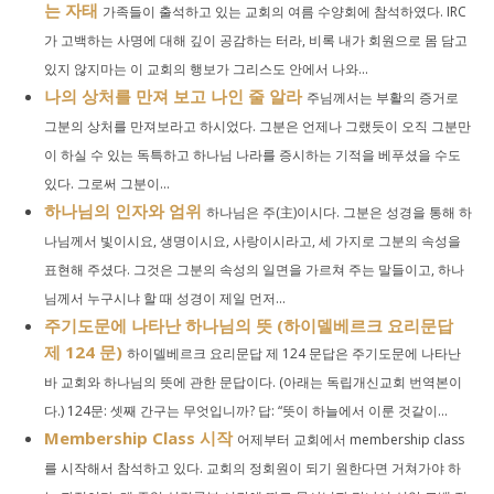
는 자태
가족들이 출석하고 있는 교회의 여름 수양회에 참석하였다. IRC
가 고백하는 사명에 대해 깊이 공감하는 터라, 비록 내가 회원으로 몸 담고
있지 않지마는 이 교회의 행보가 그리스도 안에서 나와...
나의 상처를 만져 보고 나인 줄 알라
주님께서는 부활의 증거로
그분의 상처를 만져보라고 하시었다. 그분은 언제나 그랬듯이 오직 그분만
이 하실 수 있는 독특하고 하나님 나라를 증시하는 기적을 베푸셨을 수도
있다. 그로써 그분이...
하나님의 인자와 엄위
하나님은 주(主)이시다. 그분은 성경을 통해 하
나님께서 빛이시요, 생명이시요, 사랑이시라고, 세 가지로 그분의 속성을
표현해 주셨다. 그것은 그분의 속성의 일면을 가르쳐 주는 말들이고, 하나
님께서 누구시냐 할 때 성경이 제일 먼저...
주기도문에 나타난 하나님의 뜻 (하이델베르크 요리문답
제 124 문)
하이델베르크 요리문답 제 124 문답은 주기도문에 나타난
바 교회와 하나님의 뜻에 관한 문답이다. (아래는 독립개신교회 번역본이
다.) 124문: 셋째 간구는 무엇입니까? 답: “뜻이 하늘에서 이룬 것같이...
Membership Class 시작
어제부터 교회에서 membership class
를 시작해서 참석하고 있다. 교회의 정회원이 되기 원한다면 거쳐가야 하