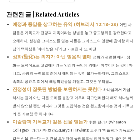
관련된 글 | Related Articles
예정과 종말을 상고하는 유익 (히브리서 12:18–29)
어떤 사
람들은 기독교가 천당과 지옥이라는 상벌을 놓고 종교행위를 강요한다고
오해하나, 성경은 그리스도를 믿는 자들은 그리스도의 영광에 참예할 하나
님의 택하심을 ‘이미 받은 자’라고 가르친다. 또 어떤...
성화(聖化)는 의지가 아닌 믿음의 열매
성화와 관련한 에서, 성
화는 도덕적으로 고결해지려는 인간의 욕망에 의해서 이루어지는 것이 아
니고, 사람의 능력으로 죄에서 해방되는 것이 불가능하지만, 그리스도의
속죄의 공효로 죄에서 해방되었음을 깨닫고, 그것은 우리를...
진정성이 잘못된 방법을 보완하지는 못한다
하나님께서 가납
하시는 길이 아닌 다른 도리를 붙잡고 아무리 각고면려한다 해도 하나님께
받지 않으실 뿐만 아니라 그것을 고집하는 것은 완고함이라는 것이 기독교
의 큰 가르침 중 하나이다....
이슬람과 기독교가 같은 신을 믿는가
휘튼 칼리지(Wheaton
College)의 라리시아 호킨스(Larycia Hawkins) 교수가 ‘이슬람과 기독교가
같은 신을 믿는다’는 의견을 트위터에 올림으로써 정직 당했다. 졸인은 휘