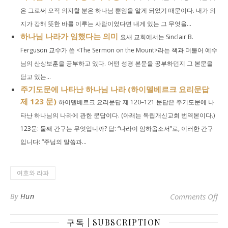
은 그로써 오직 의지할 분은 하나님 뿐임을 알게 되었기 때문이다. 내가 의
지가 강해 뜻한 바를 이루는 사람이었다면 내게 있는 그 무엇을...
하나님 나라가 임했다는 의미
요새 교회에서는 Sinclair B.
Ferguson 교수가 쓴 <The Sermon on the Mount>라는 책과 더불어 예수
님의 산상보훈을 공부하고 있다. 어떤 성경 본문을 공부하던지 그 본문을
담고 있는...
주기도문에 나타난 하나님 나라 (하이델베르크 요리문답
제 123 문)
하이델베르크 요리문답 제 120–121 문답은 주기도문에 나
타난 하나님의 나라에 관한 문답이다. (아래는 독립개신교회 번역본이다.)
123문: 둘째 간구는 무엇입니까? 답: “나라이 임하옵소서”로, 이러한 간구
입니다: “주님의 말씀과...
여호와 라파
on
By
Hun
Comments Off
구독 | SUBSCRIPTION