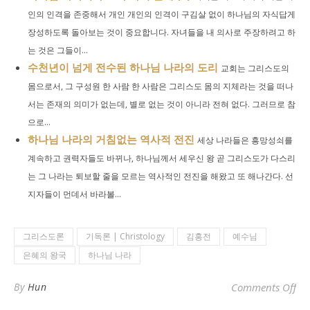
인의 인격을 존중해서 개인 개인의 인격이 구김살 없이 하나님의 자식답게
장성하도록 돌아보는 것이 중요합니다. 자녀들을 내 의사로 주장하려고 하
는 것은 그들이...
수천년이 넘게 전수된 하나님 나라의 도리
교회는 그리스도의
몸으로서, 그 구성원 한 사람 한 사람은 그리스도 몸의 지체라는 것을 떠나
서는 존재의 의미가 없는데, 별로 없는 것이 아니라 전혀 없다. 그러므로 참
으로...
하나님 나라의 거침없는 역사적 전진
세상 나라들은 흥망성쇠를
계속하고 권력자들도 바뀌나, 하나님께서 세우신 왕 곧 그리스도가 다스리
는 그 나라는 퇴보할 줄을 모르는 역사적인 전진을 해왔고 또 해나간다. 선
지자들이 먼데서 바라볼...
그리스도론
기독론 | Christology
김홍전
예수님
은혜의 왕국
하나님 나라
o
By
Hun
Comments Off