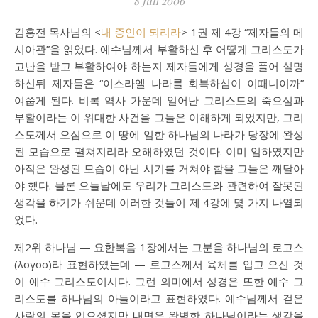
8 Jun 2006
김홍전 목사님의 <
내 증인이 되리라
> 1권 제 4강 “제자들의 메
시아관”을 읽었다. 예수님께서 부활하신 후 어떻게 그리스도가
고난을 받고 부활하여야 하는지 제자들에게 성경을 풀어 설명
하신뒤 제자들은 “이스라엘 나라를 회복하심이 이때니이까”
여쭙게 된다. 비록 역사 가운데 일어난 그리스도의 죽으심과
부활이라는 이 위대한 사건을 그들은 이해하게 되었지만, 그리
스도께서 오심으로 이 땅에 임한 하나님의 나라가 당장에 완성
된 모습으로 펼쳐지리라 오해하였던 것이다. 이미 임하였지만
아직은 완성된 모습이 아닌 시기를 거쳐야 함을 그들은 깨달아
야 했다. 물론 오늘날에도 우리가 그리스도와 관련하여 잘못된
생각을 하기가 쉬운데 이러한 것들이 제 4강에 몇 가지 나열되
었다.
제2위 하나님 — 요한복음 1장에서는 그분을 하나님의 로고스
(λογοσ)라 표현하였는데 — 로고스께서 육체를 입고 오신 것
이 예수 그리스도이시다. 그런 의미에서 성경은 또한 예수 그
리스도를 하나님의 아들이라고 표현하였다. 예수님께서 겉은
사람의 몸을 입으셨지만 내면은 완벽한 하나님이라는 생각을