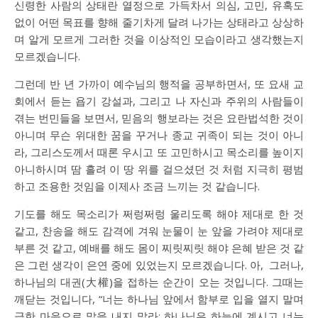
신령한 사람의 상태란 열정으로 가득차서 의심, 고민, 유혹도
없이 어떤 목표를 향해 줄기차게 달려 나가는 상태라고 상상하
며 알게 모르게 그러한 것을 이상적인 모습이라고 생각했는지
모르겠습니다.
그런데 반 년 가까이 예수님의 행적을 공부하면서, 또 요새 교
회에서 듣는 욥기 강설과, 그리고 나 자신과 주위의 사람들이
겪는 번민들을 보면서, 믿음의 행보라는 것은 요란법석한 것이
아니며 무슨 위대한 꿈을 꾸거나 종교 귀족이 되는 것이 아니
라, 그리스도께서 때론 우시고 또 고민하시고 목소리를 높이지
아니하시며 땀 흘려 이 땅 위를 걸으셨던 것 처럼 지극히 평범
하고 조용한 것임을 이제사 조금 느끼는 것 같습니다.
기도를 해도 목소리가 쩌렁쩌렁 울리도록 해야 제대로 한 것
같고, 찬송을 해도 감격에 겨워 눈물이 눈 앞을 가려야 제대로
부른 것 같고, 예배를 해도 몸이 찌릿찌릿 해야 은혜 받은 것 같
은 그런 생각이 은연 중에 있었는지 모르겠습니다. 아, 그러나,
하나님의 대권(大權)을 접하는 순간이 오는 것입니다. 그때는
깨닫는 것입니다, “너는 하나님 앞에서 함부로 입을 열지 말며
급한 마음으로 말을 내지 말라; 하나님은 하늘에 계시고 너는