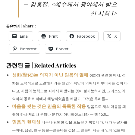
—
김홍전, <예수께서 광야에서 받으
신 시험 I>
공유하기 | Share :
Email
Print
Facebook
X
Pinterest
Pocket
관련된 글 | Related Articles
성화(聖化)는 의지가 아닌 믿음의 열매
성화와 관련한 에서, 성
화는 도덕적으로 고결해지려는 인간의 욕망에 의해서 이루어지는 것이 아
니고, 사람의 능력으로 죄에서 해방되는 것이 불가능하지만, 그리스도의
속죄의 공효로 죄에서 해방되었음을 깨닫고, 그것은 우리를...
마음을 씻는 것은 믿음의 독특한 작용
믿음으로 저희 마음을 깨
끗이 하사 저희나 우리나 분간치 아니하셨느니라 — 행 15:9...
믿음의 현재성
너무나 당연한 것을 오늘은 기록합니다. 내가 누군가를
—아내, 남편, 친구 등을—믿는다는 것은 그 믿음이 지금 내 안에 있을 때