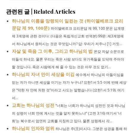
관련된 글 | Related Articles
하나님의 이름을 망령되이 일컫는 것 (하이델베르크 요리
문답 제 99, 100문)
하이델베르크 요리문답 제 99, 100 문은 십계명
제 3계명에 관한 것이다: (다음은 독립개신교회 번역본) 99문: 제3계명에
서 하나님께서 원하시는 것은 무엇입니까? 답: 우리가 저주나 [1] 거짓...
자살 및 죽음 그 이후, 그리고 하나님의 법
온갖 자살 소문으로
떠들석 하네요. 물론 우리는 죽은 사람 보다도 유가족들을 도닥여 주어야
할 것입니다. 죽은 사람에게 해 줄 수 있는 것은 아무 것도 없기...
하나님의 자녀 만이 세상을 이김
예수께서 하나님의 아들이심을
믿는 자가 아니면 세상을 이기는 자가 누구냐? 요한1서 5:5 이에 반해 세상
은 “악한 자 안에 처한 것”이라고 사도는 말했습니다 (요한1서 5:19). 여기
서...
교회는 하나님의 성전
“너희는 너희가 하나님의 성전인 것과 하나님
의 성령이 너희 안에 계시는 것을 알지 못하느냐” (고전 3:16) 여기서 ‘너
희’는 복수로서 엄연히 교회를 지칭하고 있다. 물론 성령께서 각...
하나님의 인자와 엄위
하나님은 주(主)이시다. 그분은 성경을 통해 하