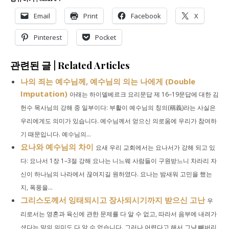
Email
Print
Facebook
X
Pinterest
Pocket
관련된 글 | Related Articles
나의 죄는 예수님께, 예수님의 의는 나에게 (Double
Imputation)
아래는 하이델베르크 요리문답 제 16–19문답에 대한 김
헌수 목사님의 강해 중 일부이다: 부활이 예수님의 칭의(稱義)라는 사실은
우리에게도 의미가 있습니다. 예수님께서 얻으신 의로움에 우리가 참여하
기 때문입니다. 예수님의...
요나와 예수님의 차이
요새 우리 교회에서는 요나서가 강해 되고 있
다: 요나서 1장 1–3절 강해 요나는 니느웨 사람들이 구원받느니 차라리 자
신이 하나님의 나라에서 끊여지길 원하였다. 요나는 밤새워 고민을 했는
지, 폭풍을...
그리스도께서 잉태되시고 장사되시기까지 받으신 고난
우
리로서는 영혼과 육신에 관한 문제를 다 알 수 없고, 따라서 음부에 내려가
셨다는 말의 의미도 다 알 수 없습니다. 그러나 어렵다고 해서 그냥 빼버리