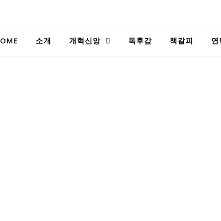
OME
소개
개혁신앙
독후감
책갈피
연