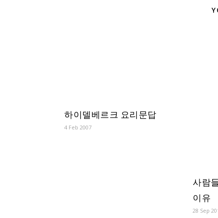
Y
하이델베르크 요리문답
4 Feb 2007
사람들
이유
28 Sep 20