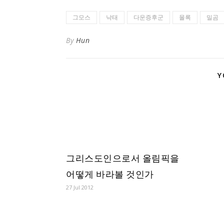
그모스
낙태
다운증후군
몰록
밀곰
By
Hun
Y
그리스도인으로서 올림픽을
어떻게 바라볼 것인가
27 Jul 2012