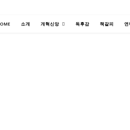
OME
소개
개혁신앙
독후감
책갈피
연