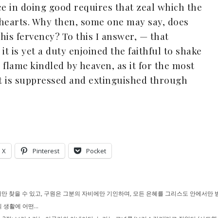
ce in doing good requires that zeal which the
 hearts. Why then,
some one
may say, does
this fervency? To
this
I answer, — that
 it is yet a duty enjoined the faithful to shake
e flame kindled by heaven, as it for the most
it is suppressed and extinguished through
X
Pinterest
Pocket
 찾을 수 있고, 구원은 그분의 자비에만 기인하며, 모든 은혜를 그리스도 안에서만 
생활에 어떤...