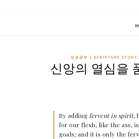
H
성경공부 | SCRIPTURE STUDY
신앙의 열심을 
By adding
fervent in spirit
,
for our flesh, like the ass, 
goals; and it is only the fer