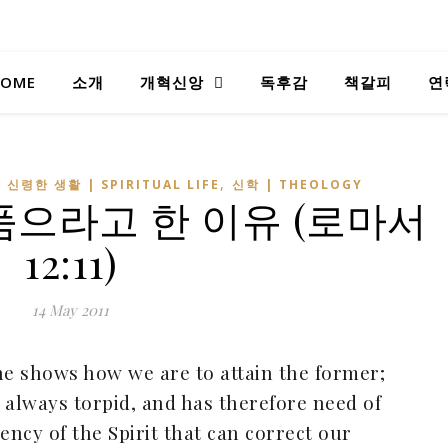
OME
소개
개혁신앙
독후감
책갈피
연
,
,
신령한 생활 | SPIRITUAL LIFE
신학 | THEOLOGY
품으라고 한 이유 (로마서
12:11)
14 May 2011
 he shows how we are to attain the former;
is always torpid, and has
therefore
need of
vency of the Spirit that can correct our