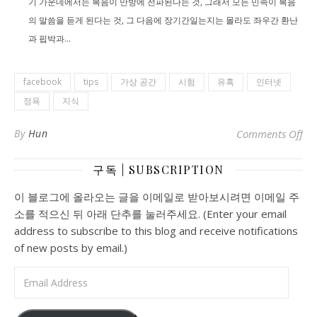
기 가운데에서는 복음이 만방에 전파된다는 것, 그래서 모든 민족이 복음
의 말씀을 듣게 된다는 것, 그 다음에 장기간일는지는 몰라도 좌우간 환난
과 핍박과...
facebook
tips
가상 공간
시험
유혹
인터넷
정욕
지식
o
By
Hun
Comments Off
구독 | SUBSCRIPTION
이 블로그에 올라오는 글을 이메일로 받아보시려면 이메일 주
소를 적으신 뒤 아래 단추를 눌러주세요. (Enter your email
address to subscribe to this blog and receive notifications
of new posts by email.)
Email Address