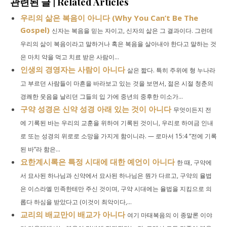
관련된 글 | Related Articles
우리의 삶은 복음이 아니다 (Why You Can’t Be The
Gospel)
신자는 복음을 믿는 자이고, 신자의 삶은 그 결과이다. 그런데
우리의 삶이 복음이라고 말하거나 혹은 복음을 살아내야 한다고 말하는 것
은 마치 약을 먹고 치료 받은 사람이...
인생의 경영자는 사람이 아니다
삶은 짧다. 특히 주위에 형 누나라
고 부르던 사람들이 마흔을 바라보고 있는 것을 보면서, 젊은 시절 청춘의
경쾌한 웃음을 날리던 그들의 입 가에 중년의 중후한 미소가...
구약 성경은 신약 성경 아래 있는 것이 아니다
무엇이든지 전
에 기록된 바는 우리의 교훈을 위하여 기록된 것이니, 우리로 하여금 인내
로 또는 성경의 위로로 소망을 가지게 함이니라. — 로마서 15:4 “전에 기록
된 바”라 함은...
요한계시록은 특정 시대에 대한 예언이 아니다
한 때, 구약에
서 묘사된 하나님과 신약에서 묘사된 하나님은 뭔가 다르고, 구약의 율법
은 이스라엘 민족한테만 주신 것이며, 구약 시대에는 율법을 지킴으로 의
롭다 하심을 받았다고 (이것이 최악이다,...
교리의 배교만이 배교가 아니다
여기 마태복음의 이 종말론 이야