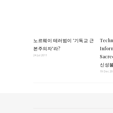
노르웨이 테러범이 ‘기독교 근
Techn
본주의자’라?
Infor
24 Jul 2011
Sacr
신성불
19 Dec 20