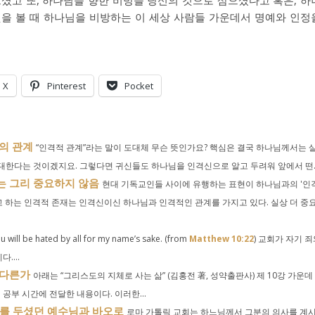
셨고 또, 하나님을 향한 비방을 당신의 것으로 삼으셨다고 혹은, 하
것을 볼 때 하나님을 비방하는 이 세상 사람들 가운데서 명예와 인정
X
Pinterest
Pocket
의 관계
“인격적 관계”라는 말이 도대체 무슨 뜻인가요? 핵심은 결국 하나님께서는 
대한다는 것이겠지요. 그렇다면 귀신들도 하나님을 인격신으로 알고 두려워 앞에서 떤..
는 그리 중요하지 않음
현대 기독교인들 사이에 유행하는 표현이 하나님과의 '인
고 하는 인격적 존재는 인격신이신 하나님과 인격적인 관계를 가지고 있다. 실상 더 중
u will be hated by all for my name’s sake. (from
Matthew 10:22
) 교회가 자기 
....
 다른가
아래는 “그리스도의 지체로 사는 삶” (김홍전 著, 성약출판사) 제 10강 가운데
 공부 시간에 전달한 내용이다. 이러한...
위를 두셨던 예수님과 바오로
로마 가톨릭 교회는 하느님께서 그분의 의사를 계