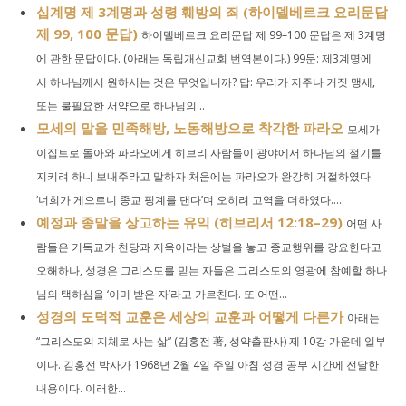
십계명 제 3계명과 성령 훼방의 죄 (하이델베르크 요리문답
제 99, 100 문답)
하이델베르크 요리문답 제 99–100 문답은 제 3계명
에 관한 문답이다. (아래는 독립개신교회 번역본이다.) 99문: 제3계명에
서 하나님께서 원하시는 것은 무엇입니까? 답: 우리가 저주나 거짓 맹세,
또는 불필요한 서약으로 하나님의...
모세의 말을 민족해방, 노동해방으로 착각한 파라오
모세가
이집트로 돌아와 파라오에게 히브리 사람들이 광야에서 하나님의 절기를
지키려 하니 보내주라고 말하자 처음에는 파라오가 완강히 거절하였다.
‘너희가 게으르니 종교 핑계를 댄다’며 오히려 고역을 더하였다....
예정과 종말을 상고하는 유익 (히브리서 12:18–29)
어떤 사
람들은 기독교가 천당과 지옥이라는 상벌을 놓고 종교행위를 강요한다고
오해하나, 성경은 그리스도를 믿는 자들은 그리스도의 영광에 참예할 하나
님의 택하심을 ‘이미 받은 자’라고 가르친다. 또 어떤...
성경의 도덕적 교훈은 세상의 교훈과 어떻게 다른가
아래는
“그리스도의 지체로 사는 삶” (김홍전 著, 성약출판사) 제 10강 가운데 일부
이다. 김홍전 박사가 1968년 2월 4일 주일 아침 성경 공부 시간에 전달한
내용이다. 이러한...