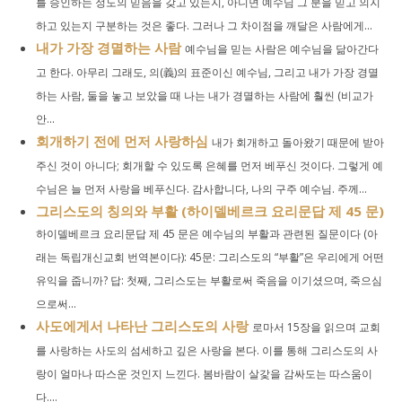
를 승인하는 정도의 믿음을 갖고 있는지, 아니면 예수님 그 분을 믿고 의지
하고 있는지 구분하는 것은 좋다. 그러나 그 차이점을 깨달은 사람에게...
내가 가장 경멸하는 사람
예수님을 믿는 사람은 예수님을 닮아간다
고 한다. 아무리 그래도, 의(義)의 표준이신 예수님, 그리고 내가 가장 경멸
하는 사람, 둘을 놓고 보았을 때 나는 내가 경멸하는 사람에 훨씬 (비교가
안...
회개하기 전에 먼저 사랑하심
내가 회개하고 돌아왔기 때문에 받아
주신 것이 아니다; 회개할 수 있도록 은혜를 먼저 베푸신 것이다. 그렇게 예
수님은 늘 먼저 사랑을 베푸신다. 감사합니다, 나의 구주 예수님. 주께...
그리스도의 칭의와 부활 (하이델베르크 요리문답 제 45 문)
하이델베르크 요리문답 제 45 문은 예수님의 부활과 관련된 질문이다 (아
래는 독립개신교회 번역본이다): 45문: 그리스도의 “부활”은 우리에게 어떤
유익을 줍니까? 답: 첫째, 그리스도는 부활로써 죽음을 이기셨으며, 죽으심
으로써...
사도에게서 나타난 그리스도의 사랑
로마서 15장을 읽으며 교회
를 사랑하는 사도의 섬세하고 깊은 사랑을 본다. 이를 통해 그리스도의 사
랑이 얼마나 따스운 것인지 느낀다. 봄바람이 살갗을 감싸도는 따스움이
다....