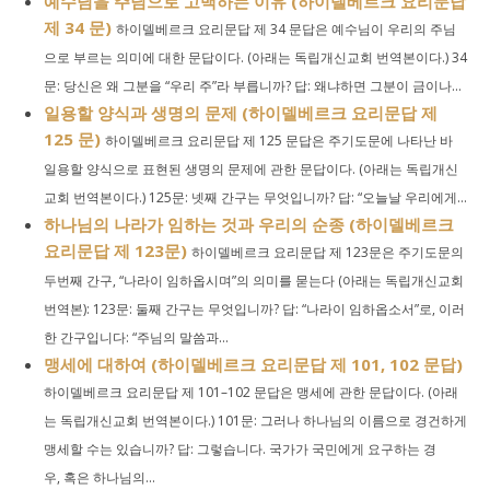
예수님을 주님으로 고백하는 이유 (하이델베르크 요리문답
제 34 문)
하이델베르크 요리문답 제 34 문답은 예수님이 우리의 주님
으로 부르는 의미에 대한 문답이다. (아래는 독립개신교회 번역본이다.) 34
문: 당신은 왜 그분을 “우리 주”라 부릅니까? 답: 왜냐하면 그분이 금이나...
일용할 양식과 생명의 문제 (하이델베르크 요리문답 제
125 문)
하이델베르크 요리문답 제 125 문답은 주기도문에 나타난 바
일용할 양식으로 표현된 생명의 문제에 관한 문답이다. (아래는 독립개신
교회 번역본이다.) 125문: 넷째 간구는 무엇입니까? 답: “오늘날 우리에게...
하나님의 나라가 임하는 것과 우리의 순종 (하이델베르크
요리문답 제 123문)
하이델베르크 요리문답 제 123문은 주기도문의
두번째 간구, “나라이 임하옵시며”의 의미를 묻는다 (아래는 독립개신교회
번역본): 123문: 둘째 간구는 무엇입니까? 답: “나라이 임하옵소서”로, 이러
한 간구입니다: “주님의 말씀과...
맹세에 대하여 (하이델베르크 요리문답 제 101, 102 문답)
하이델베르크 요리문답 제 101–102 문답은 맹세에 관한 문답이다. (아래
는 독립개신교회 번역본이다.) 101문: 그러나 하나님의 이름으로 경건하게
맹세할 수는 있습니까? 답: 그렇습니다. 국가가 국민에게 요구하는 경
우, 혹은 하나님의...