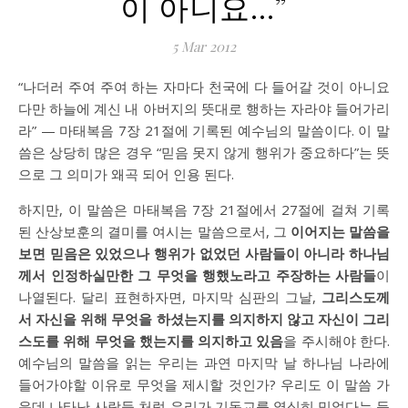
이 아니요…”
5
Mar 201
2
“나더러 주여 주여 하는 자마다 천국에 다 들어갈 것이 아니요
다만 하늘에 계신 내 아버지의 뜻대로 행하는 자라야 들어가리
라” — 마태복음 7장 21절에 기록된 예수님의 말씀이다. 이 말
씀은 상당히 많은 경우 “믿음 못지 않게 행위가 중요하다”는 뜻
으로 그 의미가 왜곡 되어 인용 된다.
하지만, 이 말씀은 마태복음 7장 21절에서 27절에 걸쳐 기록
된 산상보훈의 결미를 여시는 말씀으로서, 그
이어지는 말씀을
보면 믿음은 있었으나 행위가 없었던 사람들이 아니라 하나님
께서 인정하실만한 그 무엇을 행했노라고 주장하는 사람들
이
나열된다. 달리 표현하자면, 마지막 심판의 그날,
그리스도께
서 자신을 위해 무엇을 하셨는지를 의지하지 않고 자신이 그리
스도를 위해 무엇을 했는지를 의지하고 있음
을 주시해야 한다.
예수님의 말씀을 읽는 우리는 과연 마지막 날 하나님 나라에
들어가야할 이유로 무엇을 제시할 것인가? 우리도 이 말씀 가
운데 나타난 사람들 처럼 우리가 기독교를 열심히 믿었다는 등