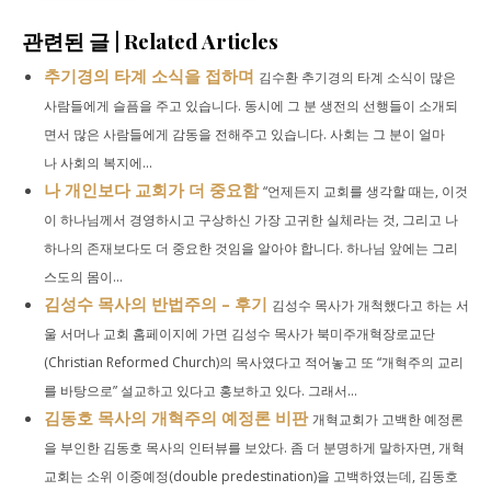
관련된 글 | Related Articles
추기경의 타계 소식을 접하며
김수환 추기경의 타계 소식이 많은
사람들에게 슬픔을 주고 있습니다. 동시에 그 분 생전의 선행들이 소개되
면서 많은 사람들에게 감동을 전해주고 있습니다. 사회는 그 분이 얼마
나 사회의 복지에...
나 개인보다 교회가 더 중요함
“언제든지 교회를 생각할 때는, 이것
이 하나님께서 경영하시고 구상하신 가장 고귀한 실체라는 것, 그리고 나
하나의 존재보다도 더 중요한 것임을 알아야 합니다. 하나님 앞에는 그리
스도의 몸이...
김성수 목사의 반법주의 – 후기
김성수 목사가 개척했다고 하는 서
울 서머나 교회 홈페이지에 가면 김성수 목사가 북미주개혁장로교단
(Christian Reformed Church)의 목사였다고 적어놓고 또 “개혁주의 교리
를 바탕으로” 설교하고 있다고 홍보하고 있다. 그래서...
김동호 목사의 개혁주의 예정론 비판
개혁교회가 고백한 예정론
을 부인한 김동호 목사의 인터뷰를 보았다. 좀 더 분명하게 말하자면, 개혁
교회는 소위 이중예정(double predestination)을 고백하였는데, 김동호