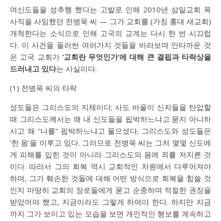
여신도들을 성추행 했다는 고발로 인해 2010년 삼일교회 목
사직을 사임했던 전병욱 씨 — 그가 교회를 (가칭 홍대 새교회)
개척한다는 소식으로 인해 고국의 교계는 다시 한 번 시끄럽
다. 이 사건을 둘러싼 여러가지 것들을 바라보며 안타까운 것
은 고국 교회가
‘교회란 무엇인가’에 대해 큰 결핍과 타락상을
드러내고 있다
는 사실이다.
(1) 전병욱 씨의 타락
성도들은 그리스도의 지체이다; 사도 바울이 신자들을 탄압할
때 그리스도께서는 왜 내 신도들을 핍박하느냐고 묻지 아니하
시고 왜 “나를” 핍박하느냐고 물으셨다; 그리스도와 성도들은
‘한 몸’을 이루고 있다. 그러므로 전병욱 씨는 그저 몇몇 신도에
게 피해를 입힌 것이 아니라 그리스도의 몸에 죄를 저지른 것
이다. 따라서 그의 회복 역시 교회적인 차원에서 다루어져야
하며, 그가 훼손한 것들에 대해 어떤 방식으로 회복을 힘쓸 것
인지 마땅히 교회의 장로들에게 묻고 순종하며 적절한 권징을
받았어야 했고, 지금이라도 그렇게 하여야 한다. 하지만 지금
까지 그가 보이고 있는 모습을 보면 개인적인 행보를 계속하고