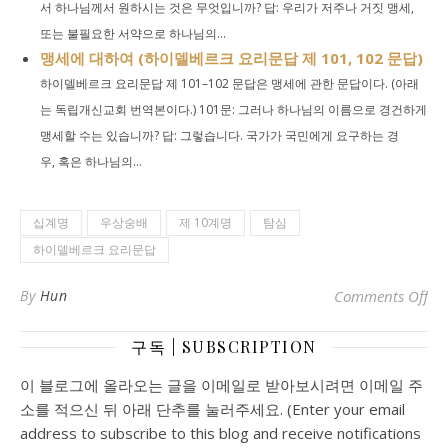
서 하나님께서 원하시는 것은 무엇입니까? 답: 우리가 저주나 거짓 맹세,
또는 불필요한 서약으로 하나님의...
맹세에 대하여 (하이델베르크 요리문답 제 101, 102 문답)
하이델베르크 요리문답 제 101–102 문답은 맹세에 관한 문답이다. (아래
는 독립개신교회 번역본이다.) 101문: 그러나 하나님의 이름으로 경건하게
맹세할 수는 있습니까? 답: 그렇습니다. 국가가 국민에게 요구하는 경
우, 혹은 하나님의...
십계명
우상숭배
제 10계명
탐심
하이델베르크 요리문답
o
By
Hun
Comments Off
구독 | SUBSCRIPTION
이 블로그에 올라오는 글을 이메일로 받아보시려면 이메일 주
소를 적으신 뒤 아래 단추를 눌러주세요. (Enter your email
address to subscribe to this blog and receive notifications