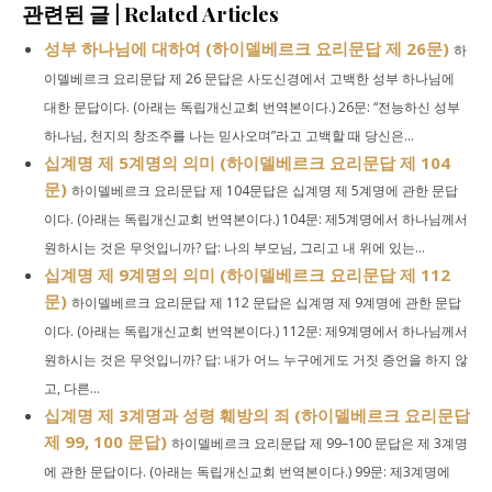
관련된 글 | Related Articles
성부 하나님에 대하여 (하이델베르크 요리문답 제 26문)
하
이델베르크 요리문답 제 26 문답은 사도신경에서 고백한 성부 하나님에
대한 문답이다. (아래는 독립개신교회 번역본이다.) 26문: “전능하신 성부
하나님, 천지의 창조주를 나는 믿사오며”라고 고백할 때 당신은...
십계명 제 5계명의 의미 (하이델베르크 요리문답 제 104
문)
하이델베르크 요리문답 제 104문답은 십계명 제 5계명에 관한 문답
이다. (아래는 독립개신교회 번역본이다.) 104문: 제5계명에서 하나님께서
원하시는 것은 무엇입니까? 답: 나의 부모님, 그리고 내 위에 있는...
십계명 제 9계명의 의미 (하이델베르크 요리문답 제 112
문)
하이델베르크 요리문답 제 112 문답은 십계명 제 9계명에 관한 문답
이다. (아래는 독립개신교회 번역본이다.) 112문: 제9계명에서 하나님께서
원하시는 것은 무엇입니까? 답: 내가 어느 누구에게도 거짓 증언을 하지 않
고, 다른...
십계명 제 3계명과 성령 훼방의 죄 (하이델베르크 요리문답
제 99, 100 문답)
하이델베르크 요리문답 제 99–100 문답은 제 3계명
에 관한 문답이다. (아래는 독립개신교회 번역본이다.) 99문: 제3계명에