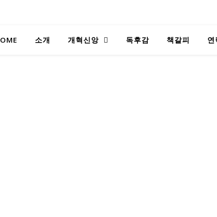
OME
소개
개혁신앙
독후감
책갈피
연