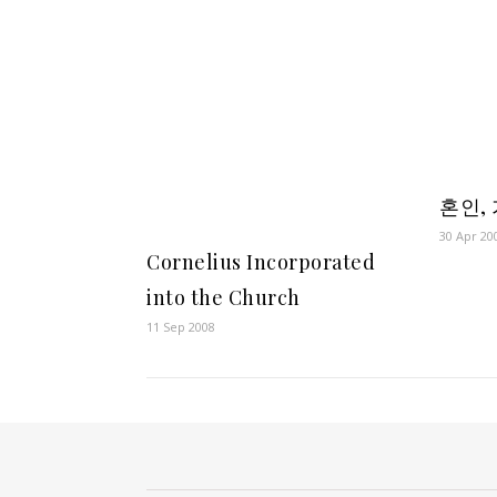
혼인,
30 Apr 20
Cornelius Incorporated
into the Church
11 Sep 2008