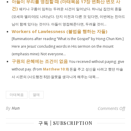
아들이 우리를 영접할 때 (마태복음 17장 변화산 변모 사
건)
쉐키나 구름이 임하는 두려운 사건이 일어났다. 하나님 집안의 종들
(모세와 엘리야)도 나타났다. 단지 이전과 다른 것 있다면, 이번에는 친아드
님이 함께 있다는 것이다. 아들이 영접해준다면, 두려울 것이...
Workers of Lawlessness (불법을 행하는 자들)
[Ruminations after reading “What is the Gospel” by Hong-Chun Kim.]
Here are Jesus’ concluding words in His sermon on the mount
(emphasis mine): Not everyone...
구원의 은혜에는 조건이 없음
You received without paying; give
without pay. (from
Matthew 10:8
) 돈을 주고 성신을 사려고 했던 마술
사 시몬의 (사도행전 8장) 잘못을 생각나게 해주는 대목....
마태복음
열매
on
By
Hun
Comments Off
구독 | SUBSCRIPTION