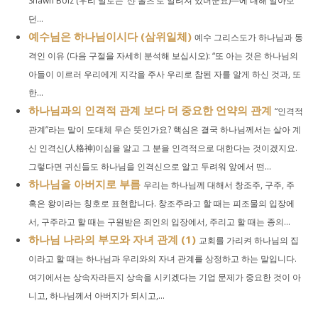
Shawn Bolz (우리 말로는 ‘샨 볼츠’로 알려져 있더군요)—에 대해 알아보
던...
예수님은 하나님이시다 (삼위일체)
예수 그리스도가 하나님과 동
격인 이유 (다음 구절을 자세히 분석해 보십시오): “또 아는 것은 하나님의
아들이 이르러 우리에게 지각을 주사 우리로 참된 자를 알게 하신 것과, 또
한...
하나님과의 인격적 관계 보다 더 중요한 언약의 관계
“인격적
관계”라는 말이 도대체 무슨 뜻인가요? 핵심은 결국 하나님께서는 살아 계
신 인격신(人格神)이심을 알고 그 분을 인격적으로 대한다는 것이겠지요.
그렇다면 귀신들도 하나님을 인격신으로 알고 두려워 앞에서 떤...
하나님을 아버지로 부름
우리는 하나님께 대해서 창조주, 구주, 주
혹은 왕이라는 칭호로 표현합니다. 창조주라고 할 때는 피조물의 입장에
서, 구주라고 할 때는 구원받은 죄인의 입장에서, 주리고 할 때는 종의...
하나님 나라의 부모와 자녀 관계 (1)
교회를 가리켜 하나님의 집
이라고 할 때는 하나님과 우리와의 자녀 관계를 상정하고 하는 말입니다.
여기에서는 상속자라든지 상속을 시키겠다는 기업 문제가 중요한 것이 아
니고, 하나님께서 아버지가 되시고,...