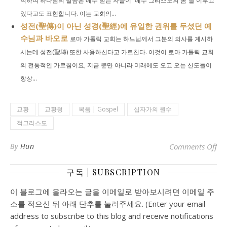
적하며 하나님의 말씀은 예수 믿는 자들이 “예수 그리스도의 몸”을 이루고
있다고도 표현합니다. 이는 교회의...
성전(聖傳)이 아닌 성경(聖經)에 유일한 권위를 두셨던 예
수님과 바오로
로마 가톨릭 교회는 하느님께서 그분의 의사를 계시하
시는데 성전(聖塼) 또한 사용하신다고 가르친다. 이것이 로마 가톨릭 교회
의 전통적인 가르침이요, 지금 뿐만 아니라 미래에도 오고 오는 신도들이
항상...
교황
교황청
복음 | Gospel
십자가의 원수
적그리스도
o
By
Hun
Comments Off
구독 | SUBSCRIPTION
이 블로그에 올라오는 글을 이메일로 받아보시려면 이메일 주
소를 적으신 뒤 아래 단추를 눌러주세요. (Enter your email
address to subscribe to this blog and receive notifications