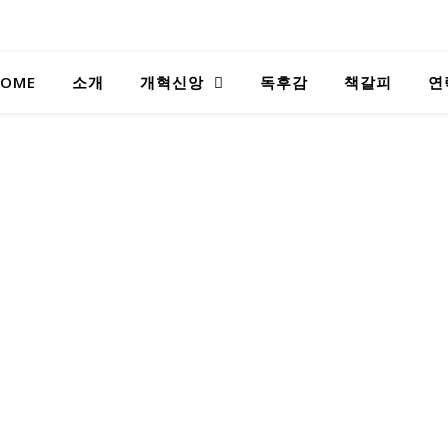
OME
소개
개혁신앙
독후감
책갈피
연