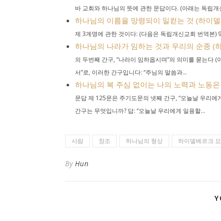
바 교회와 하나님의 뜻에 관한 문답이다. (아래는 독립개신교
하나님의 이름을 망령되이 일컫는 것 (하이델베르
제 3계명에 관한 것이다: (다음은 독립개신교회 번역본) 9
하나님의 나라가 임하는 것과 우리의 순종 (하
의 두번째 간구, “나라이 임하옵시며”의 의미를 묻는다 (
서”로, 이러한 간구입니다: “주님의 말씀과...
하나님의 복 주심 없이는 나의 노력과 노동은 
문답 제 125문은 주기도문의 넷째 간구, “오늘날 우리에
간구는 무엇입니까? 답: “오늘날 우리에게 일용할...
사람
창조
하나님의 형상
하이델베르크 
By
Hun
Y