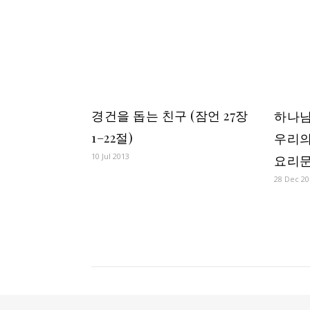
경건을 돕는 친구 (잠언 27장
하나님
1–22절)
우리의
10 Jul 2013
요리문답
28 Dec 20