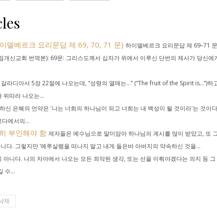
les
베르크 요리문답 제 69, 70, 71 문)
하이델베르크 요리문답 제 69–71 
립개신교회 번역본): 69문: 그리스도께서 십자가 위에서 이루신 단번의 제사가 당신에
아서 5장 22절에 나오는데, “성령의 열매는…” (“The fruit of the Spirit is…”)하
뒤따라 나오는...
신 은혜의 언약은 '나는 너희의 하나님이 되고 너희는 내 백성이 될 것이라'는 것이다
다에서의...
히 부인해야 함
제자들은 예수님으로 말미암아 하나님의 계시를 많이 받았고, 또 
다. 그렇지만 ‘예루살렘을 떠나지 말고 내게 들은바 아버지의 약속하신 것을...
 아니다. 나의 자아에서 나오는 모든 죄악된 생각, 또는 선을 이뤄야겠다는 의지 등 그
수...
낙재