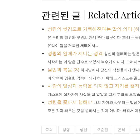
관련된 글 | Related Artic
성령의 씻김으로 거룩해진다는 말의 의미 (하이델
은 우리의 행위와 구원의 관계 관한 질문이다 (아래는 독
유익이 됨을 거룩한 세례에서...
성령의 열매가 지니는 성격
성신의 열매라는 말은 갈라디
시작하는 이 말은 단수로 쓰였지 복수가 아니다. 그러니까 
율법과 복음 (8)
하나님께서 당신의 백성들에게 맹세하
이 약속이 영원한 약속이 되게 하기 위해 그리스도는 골고
사람의 열심과 능력을 의지 않고 자기를 철저
리스도의 십자가의 사실도 잘 알았고 그의 부활도 보았습니
성령을 좇아서 행해야
나의 자아와 싸우라는 말씀이
모든 것과 싸우는 것을 원하시는 것이 아니다. 싸워서 이길 
교회
성령
성신
오순절
은혜
최