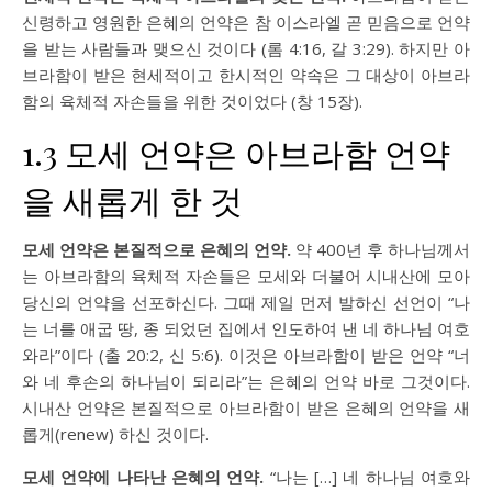
신령하고 영원한 은혜의 언약은 참 이스라엘 곧 믿음으로 언약
을 받는 사람들과 맺으신 것이다 (
롬 4:16
,
갈 3:29
). 하지만 아
브라함이 받은 현세적이고 한시적인 약속은 그 대상이 아브라
함의 육체적 자손들을 위한 것이었다 (
창 15장
).
1.3 모세 언약은 아브라함 언약
을 새롭게 한 것
모세 언약은 본질적으로 은혜의 언약.
약 400년 후 하나님께서
는 아브라함의 육체적 자손들은 모세와 더불어 시내산에 모아
당신의 언약을 선포하신다. 그때 제일 먼저 발하신 선언이 “나
는 너를 애굽 땅, 종 되었던 집에서 인도하여 낸 네 하나님 여호
와라”이다 (
출 20:2
,
신 5:6
). 이것은 아브라함이 받은 언약 “너
와 네 후손의 하나님이 되리라”는 은혜의 언약 바로 그것이다.
시내산 언약은 본질적으로 아브라함이 받은 은혜의 언약을 새
롭게(renew) 하신 것이다.
모세 언약에 나타난 은혜의 언약.
“나는 […] 네 하나님 여호와