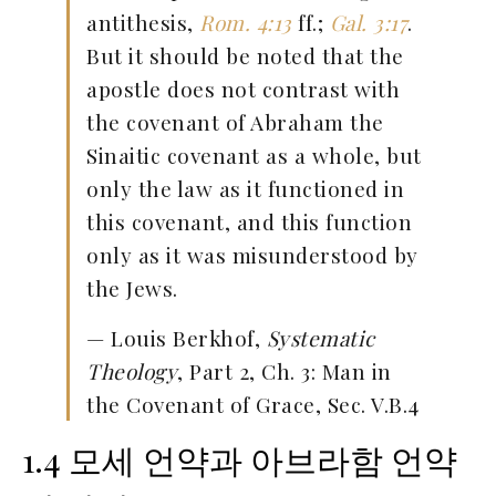
antithesis,
Rom. 4:13
ff.;
Gal. 3:17
.
But it should be noted that the
apostle does not contrast with
the covenant of Abraham the
Sinaitic covenant as a whole, but
only the law as it functioned in
this covenant, and this function
only as it was misunderstood by
the Jews.
— Louis Berkhof,
Systematic
Theology
, Part 2, Ch. 3: Man in
the Covenant of Grace, Sec. V.B.4
1.4 모세 언약과 아브라함 언약