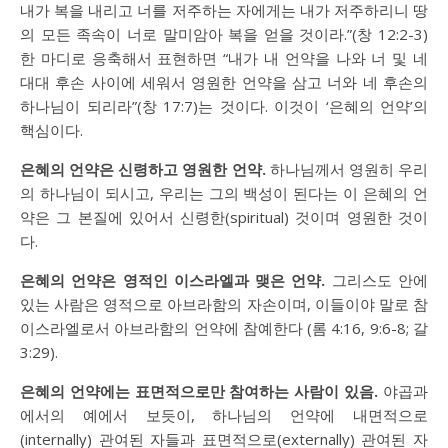
내가 복을 내리고 너를 저주하는 자에게는 내가 저주하리니 땅
의 모든 족속이 너로 말미암아 복을 얻을 것이라.”(
창 12:2-3
)
한 마디로 응축해서 표현하면 “내가 내 언약을 나와 너 및 네
대대 후손 사이에 세워서 영원한 언약을 삼고 너와 네 후손의
하나님이 되리라”(
창 17:7
)는 것이다. 이것이 ‘은혜의 언약’의
핵심이다.
은혜의 언약은 신령하고 영원한 언약.
하나님께서 영원히 우리
의 하나님이 되시고, 우리는 그의 백성이 된다는 이 은혜의 언
약은 그 본질에 있어서 신령한(spiritual) 것이며 영원한 것이
다.
은혜의 언약은 영적인 이스라엘과 맺은 언약.
그리스도 안에
있는 사람은 영적으로 아브라함의 자손이며, 이들이야 말로 참
이스라엘로서 아브라함의 언약에 참예한다 (
롬 4:16
,
9:6-8
;
갈
3:29
).
은혜의 언약에는 표면적으로만 참여하는 사람이 있음.
야곱과
에서의 예에서 보듯이, 하나님의 언약에 내면적으로
(internally) 관여된 자들과 표면적으로(externally) 관여된 자