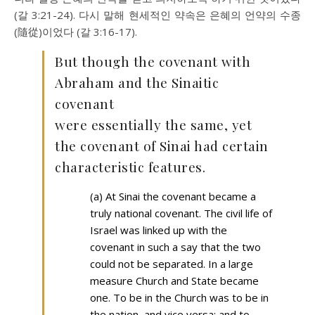
(
갈 3:21-24
). 다시 말해 현세적인 약속은 은혜의 언약의 수종
(隨從)이었다 (
갈 3:16-17
).
But though the covenant with
Abraham and the Sinaitic
covenant
were essentially the same, yet
the covenant of Sinai had certain
characteristic features.
(a) At Sinai the covenant became a
truly national covenant. The civil life of
Israel was linked up with the
covenant in such a say that the two
could not be separated. In a large
measure Church and State became
one. To be in the Church was to be in
the nation, and vice versa; and to