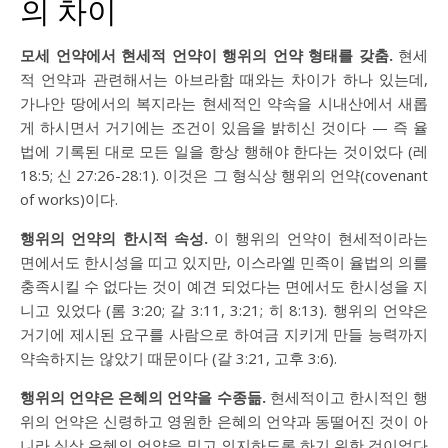
의 차이
모세 언약에서 현세적 언약이 행위의 언약 형태를 갖춤.
현세
적 언약과 관련해서는 아브라함 때와는 차이가 하나 있는데,
가나안 땅에서의 복지라는 현세적인 약속을 시내산에서 새롭
게 하시면서 거기에는 조건이 있음을 밝히신 것이다 — 즉 율
법에 기록된 대로 모든 일을 항상 행해야 한다는 것이었다 (
레
18:5
;
신 27:26-28:1
). 이것은 그 형식상 행위의 언약(covenant
of works)이다.
행위의 언약의 한시적 속성.
이 행위의 언약이 현세적이라는
면에서도 한시성을 띠고 있지만, 이스라엘 민족이 율법의 의를
충족시킬 수 없다는 것이 예견 되었다는 면에서도 한시성을 지
니고 있었다 (
롬 3:20
;
갈 3:11
,
3:21
;
히 8:13
). 행위의 언약은
거기에 제시된 요구를 사람으로 하여금 지키게 만들 능력까지
약속하지는 않았기 때문이다 (
갈 3:21
,
고후 3:6
).
행위의 언약은 은혜의 언약을 수종듦.
현세적이고 한시적인 행
위의 언약은 신령하고 영원한 은혜의 언약과 동떨어진 것이 아
니라 실상 은혜의 언약을 믿고 의지하도록 하기 위한 것이었다