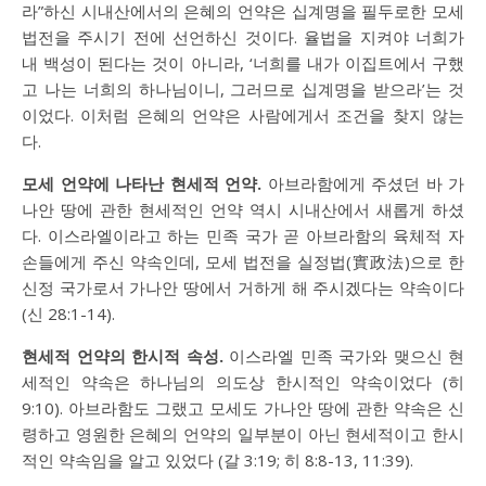
라”하신 시내산에서의 은혜의 언약은 십계명을 필두로한 모세
법전을 주시기 전에 선언하신 것이다. 율법을 지켜야 너희가
내 백성이 된다는 것이 아니라, ‘너희를 내가 이집트에서 구했
고 나는 너희의 하나님이니, 그러므로 십계명을 받으라’는 것
이었다. 이처럼 은혜의 언약은 사람에게서 조건을 찾지 않는
다.
모세 언약에 나타난 현세적 언약.
아브라함에게 주셨던 바 가
나안 땅에 관한 현세적인 언약 역시 시내산에서 새롭게 하셨
다. 이스라엘이라고 하는 민족 국가 곧 아브라함의 육체적 자
손들에게 주신 약속인데, 모세 법전을 실정법(實政法)으로 한
신정 국가로서 가나안 땅에서 거하게 해 주시겠다는 약속이다
(
신 28:1-14
).
현세적 언약의 한시적 속성.
이스라엘 민족 국가와 맺으신 현
세적인 약속은 하나님의 의도상 한시적인 약속이었다 (
히
9:10
). 아브라함도 그랬고 모세도 가나안 땅에 관한 약속은 신
령하고 영원한 은혜의 언약의 일부분이 아닌 현세적이고 한시
적인 약속임을 알고 있었다 (
갈 3:19
;
히 8:8-13
,
11:39
).