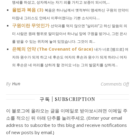
맹세를 하셨고, 성자께서는 자기 피를 가지고 보증이 되시며,...
율법과 복음 (3)
복음은 하나님께서 옛적부터 맹세하신 구원의 언약이
마침내 그리스도 안에서 이루어졌다는 기쁜 소식이다....
구원이란 무엇인가
선악과를 먹지 않으면 “살리라”고 하신 말씀의 의
미 사람은 원래 행위로 말미암아서 하나님 앞에 구원을 받거나, 그런 은사
를 받을 수 있는 위치에 놓여 있었습니다. 그것이 죄...
은혜의 언약 (The Covenant of Grace)
내가 너로 [뱀으로] 여
자와 원수가 되게 하고 네 후손도 여자의 후손과 원수가 되게 하리니 여자
의 후손은 네 머리를 상하게 할 것이요 너는 그의 발꿈치를 상하게...
o
By
Hun
Comments Off
구독 | SUBSCRIPTION
이 블로그에 올라오는 글을 이메일로 받아보시려면 이메일 주
소를 적으신 뒤 아래 단추를 눌러주세요. (Enter your email
address to subscribe to this blog and receive notifications
of new posts by email.)