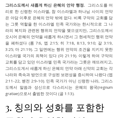
그리스도께서 새롭게 하신 은혜의 언약 행정.
그리스도를 머
리로 한 신령한 이스라엘, 참 이스라엘과 하나님 사이의 언약
은 아담 이후로 은혜의 언약 밖에 없다. 비록 구약의 교회를 담
는 그릇 역할을 한 이스라엘 민족 국가와는 한시적으로 그 나
라의 복지와 관련된 행위의 언약을 맺으셨지만, 그리스도께서
오시어 은혜의 언약을 새롭게 하시면서 그 현세적인 행위 언약
을 폐하셨다 (
롬 7:6
,
엡 2:15
;
히 7:18
,
8:13
,
9:10
;
갈 3:19
,
3:25
;
마 21:19
). 그 일면에는 행위 언약의 조건을 지키지 못한
이스라엘 국가의 죄책이 있다 (
마 21:19
). 이렇게 하여 구약의
교회를 담고 있던 이스라엘 민족 국가라는 그릇은 깨뜨려지고,
그리스도게서 새롭게 하신 은혜의 언약 아래 신약의 교회는 각
나라와 족속과 방언으로 구성된 보편성을 증시하며 나왔다 (
엡
2:11-22
,
벧전 2:9-10
). 민족 국가가 아닌 신령한 나라, 그리스
도께서 말씀과 성신으로 다스리시는 은혜의 왕국(regnum
gratiae)으로서 출범한 것이다 (
골 1:13
).
3. 칭의와 성화를 포함한