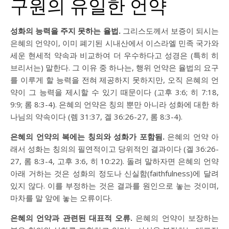
구원의 유일한 언약
성화의 능력을 주지 못하는 율법.
그리스도께서 보증이 되시는
은혜의 언약이, 이미 폐기된 시내산에서 이스라엘 민족 국가와
세운 현세적 약속과 비교하여 더 우수하다고 성경은 (특히 히
브리서는) 말한다. 그 이유 중 하나는, 행위 언약은 율법의 요구
를 이루게 할 능력을 전혀 제공하지 못하지만, 오직 은혜의 언
약이 그 능력을 제시할 수 있기 때문이다 (
고후 3:6
;
히 7:18
,
9:9
;
롬 8:3-4
). 은혜의 언약은 칭의 뿐만 아니라 성화에 대한 하
나님의 약속이다 (
렘 31:37
,
겔 36:26-27
,
롬 8:3-4
).
은혜의 언약의 복에는 칭의와 성화가 포함됨.
은혜의 언약 아
래서 성화는 칭의의 필연적이고 당위적인 결과이다 (
겔 36:26-
27
,
롬 8:3-4
,
고후 3:6
,
히 10:22
). 돌려 말하자면 은혜의 언약
아래 거하는 것은 성화의 정도나 신실함(faithfulness)에 달려
있지 않다. 이를 부정하는 것은 결과를 원인으로 놓는 것이며,
마차를 말 앞에 놓는 오류이다.
은혜의 언약과 관련된 대표적 오류.
은혜의 언약이 보장하는