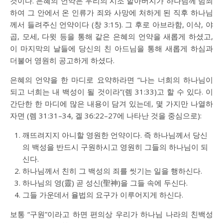
것이다. 은혜의 언약은 우리의 시조 할아버지가 하나님께 범죄
하여 그 안에서 온 인류가 죄와 사망에 처하게 된 직후 하나님
께서 들려주신 언약이다 (
창 3:15
). 그 후로 아브라함, 이삭, 야
곱, 모세, 다윗 등을 통해 같은 은혜의 언약을 새롭게 하셨고,
이 마지막의 날들에 당신의 친 아드님을 통해 새롭게 하심과
더불어 영원히 공고하게 하셨다.
은혜의 언약을 한 마디로 요약하라면 “나는 너희의 하나님이
되고 너희는 내 백성이 될 것이라”(
렘 31:33
)고 할 수 있다. 이
간단한 한 마디에 많은 내용이 담겨 있는데, 몇 가지만 나열하
자면 (
렘 31:31–34
,
겔 36:22–27
에 나타난 것을 중심으로):
깨뜨려지지 아니할 영원한 언약이다. 즉 하나님께서 당신
의 백성을 반드시 구원하시고 영원히 그들의 하나님이 되
신다.
하나님께서 친히 그 백성의 죄를 씻기는 일을 행하신다.
하나님의 영(靈) 곧 성신(聖神)을 그들 속에 두신다.
그들 가운데서 율법의 요구가 이루어지게 하신다.
보통 “구원”이라고 하면 편의상 우리가 하나님 나라의 친백성