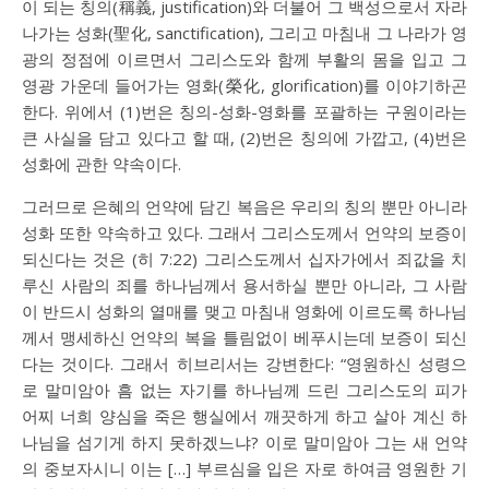
이 되는 칭의(稱義, justification)와 더불어 그 백성으로서 자라
나가는 성화(聖化, sanctification), 그리고 마침내 그 나라가 영
광의 정점에 이르면서 그리스도와 함께 부활의 몸을 입고 그
영광 가운데 들어가는 영화(榮化, glorification)를 이야기하곤
한다. 위에서 (1)번은 칭의-성화-영화를 포괄하는 구원이라는
큰 사실을 담고 있다고 할 때, (2)번은 칭의에 가깝고, (4)번은
성화에 관한 약속이다.
그러므로 은혜의 언약에 담긴 복음은 우리의 칭의 뿐만 아니라
성화 또한 약속하고 있다. 그래서 그리스도께서 언약의 보증이
되신다는 것은 (
히 7:22
) 그리스도께서 십자가에서 죄값을 치
루신 사람의 죄를 하나님께서 용서하실 뿐만 아니라, 그 사람
이 반드시 성화의 열매를 맺고 마침내 영화에 이르도록 하나님
께서 맹세하신 언약의 복을 틀림없이 베푸시는데 보증이 되신
다는 것이다. 그래서 히브리서는 강변한다: “영원하신 성령으
로 말미암아 흠 없는 자기를 하나님께 드린 그리스도의 피가
어찌 너희 양심을 죽은 행실에서 깨끗하게 하고 살아 계신 하
나님을 섬기게 하지 못하겠느냐? 이로 말미암아 그는 새 언약
의 중보자시니 이는 […] 부르심을 입은 자로 하여금 영원한 기