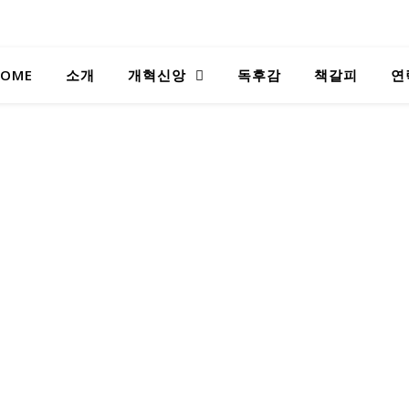
OME
소개
개혁신앙
독후감
책갈피
연