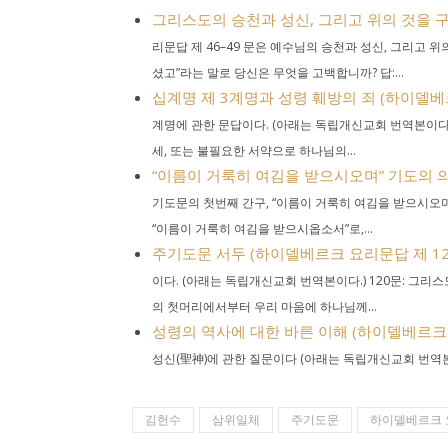
그리스도의 승천과 성신, 그리고 위의 것을 구하는 
리문답 제 46–49 문은 예수님의 승천과 성신, 그리고 위
셨고”라는 말로 당신은 무엇을 고백합니까? 답:...
십계명 제 3계명과 성령 훼방의 죄 (하이델베르크
계명에 관한 문답이다. (아래는 독립개신교회 번역본이다.
세, 또는 불필요한 서약으로 하나님의...
“이름이 거룩히 여김을 받으시오며” 기도의 의
기도문의 첫번째 간구, “이름이 거룩히 여김을 받으시오며”
“이름이 거룩히 여김을 받으시옵소서”로,...
주기도문 서두 (하이델베르크 요리문답 제 120
이다. (아래는 독립개신교회 번역본이다.) 120문: 그
의 첫머리에서부터 우리 마음에 하나님께...
성령의 역사에 대한 바른 이해 (하이델베르크 
성신(聖神)에 관한 질문이다 (아래는 독립개신교회 번역본이다
김헌수
삼위일체
주기도문
하이델베르크