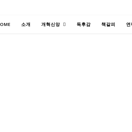
OME
소개
개혁신앙
독후감
책갈피
연