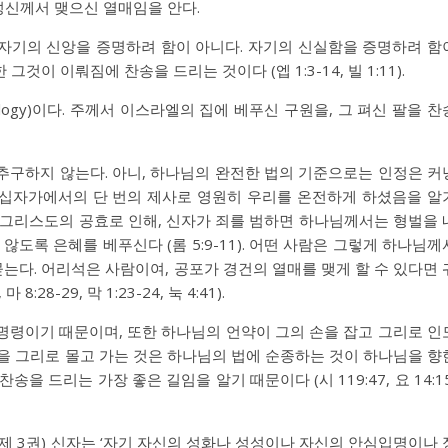
 성신께서 맺으신 열매임을 안다.
자기의 신앙을 증명하려 함이 아니다. 자기의 신실함을 증명하려 함
 그것이 이뤄짐에 찬송을 드리는 것이다 (
엡 1:3-14
,
빌 1:11
).
ogy)이다. 주께서 이스라엘의 집에 베푸신 구원을, 그 펴신 팔을 찬
추구하지 않는다. 아니, 하나님의 완전한 법의 기준으로는 인정은 커
 십자가에서의 단 번의 제사로 영원히 우리를 온전하게 하셨음을 알
. 그리스도의 공효로 인해, 신자가 죄를 범하면 하나님께서는 형벌을 
 않도록 은혜를 베푸신다 (
롬 5:9-11
). 어떤 사람은 그렇게 하나님께
다. 어리석은 사람이여, 공포가 경건의 열매를 맺게 할 수 있다면 
,
마 8:28-29
,
막 1:23-24
,
눅 4:41
).
명령이기 때문이며, 또한 하나님의 언약이 그의 손을 잡고 그리로 인
을 그리로 몰고 가는 것은 하나님의 법에 순종하는 것이 하나님을 향
찬송을 드리는 가장 좋은 길임을 알기 때문이다 (
시 119:47
,
요 14:1
제 3권) 신자는 ‘자기 자신의 성화나 성성이나 자신의 안심입명이나 