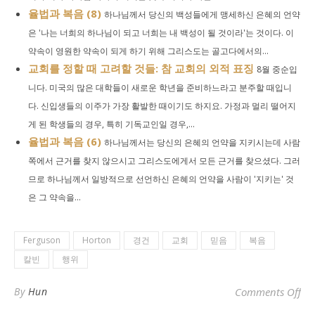
율법과 복음 (8)
하나님께서 당신의 백성들에게 맹세하신 은혜의 언약
은 '나는 너희의 하나님이 되고 너희는 내 백성이 될 것이라'는 것이다. 이
약속이 영원한 약속이 되게 하기 위해 그리스도는 골고다에서의...
교회를 정할 때 고려할 것들: 참 교회의 외적 표징
8월 중순입
니다. 미국의 많은 대학들이 새로운 학년을 준비하느라고 분주할 때입니
다. 신입생들의 이주가 가장 활발한 때이기도 하지요. 가정과 멀리 떨어지
게 된 학생들의 경우, 특히 기독교인일 경우,...
율법과 복음 (6)
하나님께서는 당신의 은혜의 언약을 지키시는데 사람
쪽에서 근거를 찾지 않으시고 그리스도에게서 모든 근거를 찾으셨다. 그러
므로 하나님께서 일방적으로 선언하신 은혜의 언약을 사람이 '지키는' 것
은 그 약속을...
Ferguson
Horton
경건
교회
믿음
복음
칼빈
행위
o
By
Hun
Comments Off