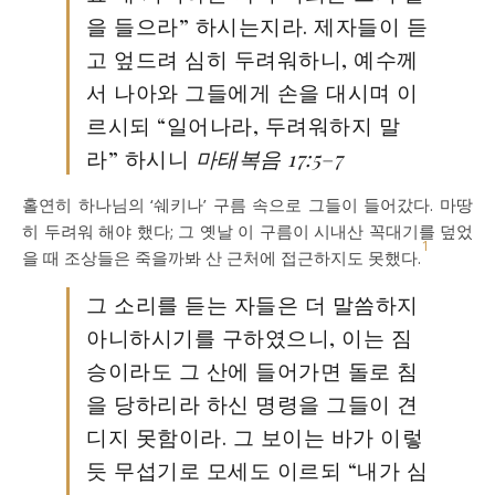
을 들으라” 하시는지라. 제자들이 듣
고 엎드려 심히 두려워하니, 예수께
서 나아와 그들에게 손을 대시며 이
르시되 “일어나라, 두려워하지 말
라” 하시니
마태복음 17:5–7
홀연히 하나님의 ‘쉐키나’ 구름 속으로 그들이 들어갔다. 마땅
히 두려워 해야 했다; 그 옛날 이 구름이 시내산 꼭대기를 덮었
1
을 때 조상들은 죽을까봐 산 근처에 접근하지도 못했다.
그 소리를 듣는 자들은 더 말씀하지
아니하시기를 구하였으니, 이는 짐
승이라도 그 산에 들어가면 돌로 침
을 당하리라 하신 명령을 그들이 견
디지 못함이라. 그 보이는 바가 이렇
듯 무섭기로 모세도 이르되 “내가 심