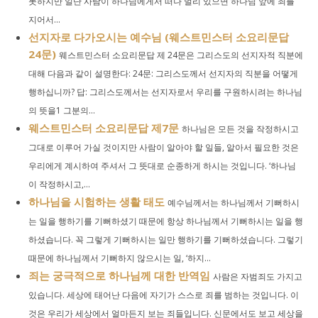
못하지만 일단 사람이 하나님에게서 떠나 멀리 있으면 하나님 앞에 죄를
지어서...
선지자로 다가오시는 예수님 (웨스트민스터 소요리문답
24문)
웨스트민스터 소요리문답 제 24문은 그리스도의 선지자적 직분에
대해 다음과 같이 설명한다: 24문: 그리스도께서 선지자의 직분을 어떻게
행하십니까? 답: 그리스도께서는 선지자로서 우리를 구원하시려는 하나님
의 뜻을1 그분의...
웨스트민스터 소요리문답 제7문
하나님은 모든 것을 작정하시고
그대로 이루어 가실 것이지만 사람이 알아야 할 일들, 알아서 필요한 것은
우리에게 계시하여 주셔서 그 뜻대로 순종하게 하시는 것입니다. ‘하나님
이 작정하시고,...
하나님을 시험하는 생활 태도
예수님께서는 하나님께서 기뻐하시
는 일을 행하기를 기뻐하셨기 때문에 항상 하나님께서 기뻐하시는 일을 행
하셨습니다. 꼭 그렇게 기뻐하시는 일만 행하기를 기뻐하셨습니다. 그렇기
때문에 하나님께서 기뻐하지 않으시는 일, ‘하지...
죄는 궁극적으로 하나님께 대한 반역임
사람은 자범죄도 가지고
있습니다. 세상에 태어난 다음에 자기가 스스로 죄를 범하는 것입니다. 이
것은 우리가 세상에서 얼마든지 보는 죄들입니다. 신문에서도 보고 세상을