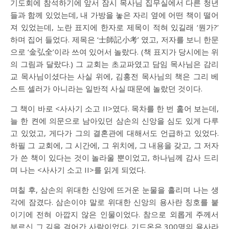
기도회에 참석하기에 앞서 잠시 목사님 집무실에서 다른 청년
들과 함께 있었는데, 내 가방을 놓은 자리 옆에 어떤 책이 떨어
져 있었는데, 노란 표지에 한자로 제목이 적혀 있길래 ‘뭔가?’
하며 집어 들었다. 제목은 ‘士師記小考’ 였고, 저자를 보니 한문
으로 ‘金弘全’이라 쓰여 있어서 놀랐다. (책 표지가 당시에는 위
의 그림과 달랐다.) 그 교회는 초교파였고 담임 목사님은 감리
교 목사님이셨다는 사실 위에, 김홍전 목사님의 책은 그리 베
스트 셀러가 아니라는 일반적 사실 때문에 놀랐던 것이다.
그 책이 바로 <사사기 소고 II>였다. 목차를 한 번 훑어 보는데,
늘 한 켠에 의문으로 남아있던 삼손의 신앙을 심도 있게 다루
고 있었고, 게다가 그의 결혼관에 대해서도 언급하고 있었다.
하필 그 교회에, 그 시간에, 그 위치에, 그 내용을 갖고, 그 저자
가 쓴 책이 있다는 것이 놀라울 뿐이었고, 하나님께 감사 드리
며 나는 <사사기 소고 II>를 읽게 되었다.
며칠 후, 삼손의 위대한 신앙에 뜨거운 눈물을 흘리며 나는 생
각에 잠겼다. 삼손이야 말로 위대한 신앙의 용사란 칭호를 붙
이기에 전혀 아깝지 않은 인물이었다. 참으로 외롭게 주께서
부르신 그 길을 걸어간 사람이었다. 기드온은 300명의 용사라