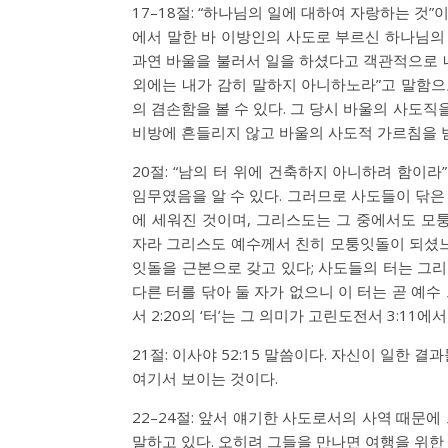
17–18절: “하나님의 일에 대하여 자랑하는 것”
에서 말한 바 이방인의 사도로 부르신 하나님의 
과연 바울을 불러서 일을 하셨다고 객관적으로 내
외에는 내가 감히 말하지 아니하노라”고 말함
의 겸손함을 볼 수 있다. 그 당시 바울의 사도
비방에 흔들리지 않고 바울의 사도적 가르침을 받
20절: “남의 터 위에 건축하지 아니하려 함이
임무였음을 알 수 있다. 그러므로 사도들이 닦은
에 세워진 것이며, 그리스도는 그 중에서도 모
자라 그리스도 예수께서 친히 모퉁잇돌이 되셨느니
잇돌을 근본으로 갖고 있다; 사도들의 터는 그리
다른 터를 닦아 둘 자가 없으니 이 터는 곧 예수 
서 2:20의 ‘터’는 그 의미가 고린도전서 3:11에서
21절: 이사야 52:15 말씀이다. 자신이 일한
여기서 보이는 것이다.
22–24절: 앞서 얘기한 사도로서의 사역 때문
말하고 있다. 오히려 그들을 만나면 여행을 위한