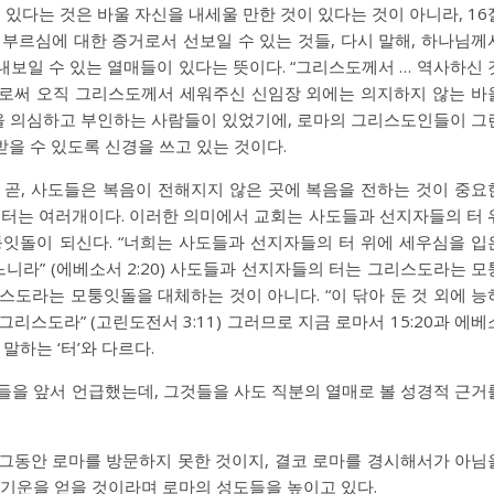
이 있다는 것은 바울 자신을 내세울 만한 것이 있다는 것이 아니라, 16
부르심에 대한 증거로서 선보일 수 있는 것들, 다시 말해, 하나님께
보일 수 있는 열매들이 있다는 뜻이다. “그리스도께서 … 역사하신 
으로써 오직 그리스도께서 세워주신 신임장 외에는 의지하지 않는 바
직을 의심하고 부인하는 사람들이 있었기에, 로마의 그리스도인들이 그
을 수 있도록 신경을 쓰고 있는 것이다.
라” 곧, 사도들은 복음이 전해지지 않은 곳에 복음을 전하는 것이 중요
 터는 여러개이다. 이러한 의미에서 교회는 사도들과 선지자들의 터 
퉁잇돌이 되신다. “너희는 사도들과 선지자들의 터 위에 세우심을 입
라” (에베소서 2:20) 사도들과 선지자들의 터는 그리스도라는 모
스도라는 모퉁잇돌을 대체하는 것이 아니다. “이 닦아 둔 것 외에 능
그리스도라” (고린도전서 3:11) 그러므로 지금 로마서 15:20과 에베
 말하는 ‘터’와 다르다.
 결과들을 앞서 언급했는데, 그것들을 사도 직분의 열매로 볼 성경적 근거
에 그동안 로마를 방문하지 못한 것이지, 결코 로마를 경시해서가 아님
 기운을 얻을 것이라며 로마의 성도들을 높이고 있다.