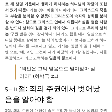
로 새 생명 가운데서 행하게 하시려는 하나님의 작정이 또한
서 있기 때문
이라는 것이 바울의 이야기이다.
그리스도의 죽음
과 부활을 분리할 수 없듯이, 그리스도의 속죄와 성화를 분리
할 수 없다; 참으로 그리스도 안에서 의롭다하심을 얻은 사람
은 반드시 성화의 길을 걷게 되어 있다
. 그러므로
우리의 성화
는
‘구원 받은 것이 감사하니 이제라도 힘을 내서 열심으로 하
나님 뜻대로 살아보자’는 식의 반응이라기 보다는 오히려 하나
님께서 우리를 부르시고 밀고 가시는 영광의 길에 대해 ‘아
멘’으로, ‘예, 과연 그것이 제가 마땅히 가야할 길입니다, 저를
주장하소서’라고 고백하는
믿음의 행보
이다.
“의인은 그의 믿음으로 말미암아 살
리라” (하박국 2:4)
5–11절: 죄의 주권에서 벗어났
음을 알아야 함
5절: 죄의 주권에 대하여 죽은 우리가 동시에 새 생명의 주권