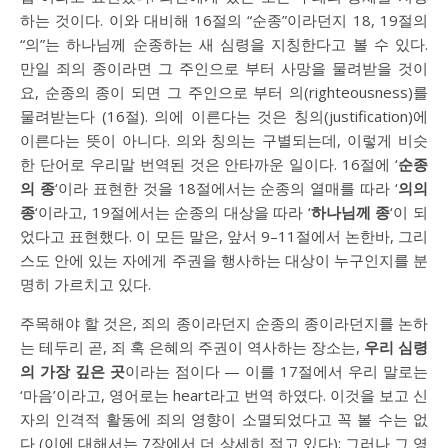
하는 것이다. 이와 대비해 16절의 “순종”이라던지 18, 19절의
“의”는 하나님께 순종하는 새 심령을 지칭한다고 볼 수 있다.
만일 죄의 종이라면 그 주인으로 부터 사망을 물려받을 것이
요, 순종의 종이 되면 그 주인으로 부터 의(righteousness)를
물려받는다 (16절). 의에 이른다는 것은 칭의(justification)에
이른다는 뜻이 아니다. 의와 칭의는 구별되는데, 이렇게 비슷
한 단어로 우리말 번역된 것은 안타까운 일이다. 16절에 ‘
순종
의 종
‘이라 표현한 것을 18절에서는 순종의 열매를 따라 ‘
의의
종
‘이라고, 19절에서는 순종의 대상을 따라 ‘
하나님께 종
‘이 되
었다고 표현했다. 이 모든 말은, 앞서 9–11절에서 논한바, 그리
스도 안에 있는 자에게 주권을 행사하는 대상이 누구인지를 분
명히 가르치고 있다.
주목해야 할 것은, 죄의 종이라던지 순종의 종이라던지를 논하
는 테두리 곧, 죄 혹 은혜의 주권이 역사하는 장소는,
우리 심령
의 가장 깊은 곳
이라는 점이다 — 이를 17절에서 우리 말로는
‘마음’이라고, 영어로는 heart라고 번역 하였다. 이것을 보고 신
자의 인격적 활동에 죄의 영향이 소멸되었다고 꼭 볼 수는 없
다 (이에 대해서는 7장에서 더 상세히 적고 있다); 그러나 그 영