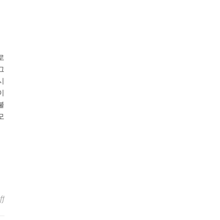
로
그
시
이
불
모
on 그리스도를 알아감 (Knowing Christ)
ff