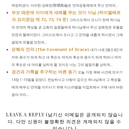
제정하셨다. 이러한 성례전(聖禮典)들은 언약공동체에게 주신 언약의...
부모 때문에 아이에게 세례를 주는 것이 아님 (하이델베르
크 요리문답 제 72, 73, 74 문)
그리스도께서 오시기 전에 하나님
의 언약의 백성들 곧 교회의 일원들에게 하나님께서 주신 성례전은 유월절
만찬과 할례이었다. 그리스도께서 오시고 그 언약을 새롭게 하시면서 그에
걸맞게 유월절 만찬과...
은혜의 언약 (The Covenant of Grace)
내가 너로 [뱀으로] 여
자와 원수가 되게 하고 네 후손도 여자의 후손과 원수가 되게 하리니 여자
의 후손은 네 머리를 상하게 할 것이요 너는 그의 발꿈치를 상하게...
경건과 거룩을 추구하는 바른 동기
오늘 가정 예배 시간에 민수기
14장 1–10절을 읽었다. 전능하시고 사랑이 깊으신 하나님께서 그 백성들
에게 베푸신 언약을 지키시기 위해 이스라엘을 이집트에서 구해 내어 바란
광야 까지...
LEAVE A REPLY (남기신 이메일은 공개되지 않습니
다. 다만 신원이 불명확한 의견은 게재되지 않을 수
있습니다.)