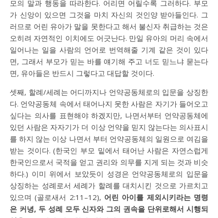
모의 말과 행동을 따라한다. 어리면 어릴수록 그러하다. 부모
가 신앙이 있으면 그것을 마치 자신의 것인양 받아들인다. 그
러므로 어린 유아가 말을 못한다고 해서 불신자 취급하는 것은
오히려 자연적인 이치에도 어긋난다. 만일 유아의 머리 속에서
일어나는 일을 사람의 언어로 번역해줄 기계 같은 것이 있다
면, 그래서 부모가 믿는 바를 얘기해 주고 너도 믿느냐 묻는다
면, 유아들은 반드시 그렇다고 대답할 것이다.
셋째, 할례/세례는 어디까지나 언약공동체로의 입문을 상징한
다. 언약공동체 속에서 태어나지 못한 사람은 자기가 들어오고
싶다는 의사를 표현해야 하겠지만, 나면서부터 언약공동체에
있던 사람은 자자기가 더 이상 언약을 믿지 않는다는 의사표시
를 하지 않는 이상 나면서 부터 언약공동체의 일원으로 여김을
받는 것이다. (한국인 부모 밑에서 태어난 사람은 자연스럽게
한국인으로서 국적을 얻고 권리와 의무를 지게 되는 것과 비슷
하다.) 이미 위에서 보았듯이 성경은 언약공동체로의 입문을
상징하는 성례로서 세례가 할례를 대치시킨 것으로 가르치고
있으며 (골로새서 2:11–12),
어린 아이를 제외시키라는 명령
은 커녕, 두 성례 모두 신자와 그의 권속을 단위로해서 시행되