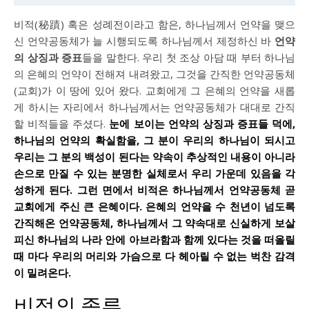
비적(秘蹟) 혹은 성례전이라고 함은, 하나님께서 언약을 맺으
신 언약공동체가 늘 시행되도록 하나님께서 제정하신 바
언약
의 상징과 증표
들을 말한다. 우리 첫 조상 아담 때 부터 하나님
의 은혜의 언약이 전해져 내려왔고, 그것을 간직한 언약공동체
(교회)가 이 땅에 있어 왔다. 교회에게 그 은혜의 언약을 새롭
게 하시는 자리에서 하나님께서는 언약공동체가 대대로 간직
할 비적들을 주셨다.
눈에 보이는 언약의 상징과 증표들 덕에,
하나님의 언약의 확실함을, 그 분이 우리의 하나님이 되시고
우리는 그 분의 백성이 된다는 약속이 추상적인 내용이 아니라
손으로 만질 수 있는 분명한 실체로서 우리 가운데 있음을 각
성하게 된다. 그런 면에서 비적은 하나님께서 언약공동체 곧
교회에게 주신 큰 은혜이다. 은혜의 언약을 수 천년이 넘도록
간직해온 언약공동체, 하나님께서 그 약속대로 신실하게 보살
피신 하나님의 나라 안에 아브라함과 함께 있다는 것을 떠올릴
때 마다 우리의 머리와 가슴으로 다 헤아릴 수 없는 벅찬 감격
이 밀려온다.
비적의 종류