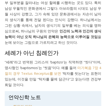
부 일부분을 잘라내는 여성 할례를 시행하는 곳도 있다. 특히
남성 우월적인 문화권에서 그렇다. 아브라함의 시대도 남성 우
월 사상이 강했고, 그가 속해 있던 문화권에서는 자손이 남자
의 생식기를 통해 전달 된다는 인식이 강했다. 하나님께서는
그런 상황 속에서, 남자의 생식기의 일부를 베는 의식을 명하
심으로써, 하나님의 구원의 언약은
인간의 노력과 인간의 생식
능력이 아닌 오직 하나님의 은혜와 능력으로 이루어질 것임
을
눈에 보이는 그림으로 가르치려고 하신 것이다.
세례가 아닌 침례인가
“세례”라고 번역된 그리스어 ‘baptizo’는 직역하면 “씻다”이며,
명사형인 ‘baptismos’는 “씻음”이다. 예를 들어
마가복음 7장 4
절의 경우 Textus Receptus를 보면
‘탁자를 씻는다’는 표현이
있는데, 이것을 만일 “탁자를 물에 담근다”고 읽는다면 견강부
회일 것이다.
언약신학 노트