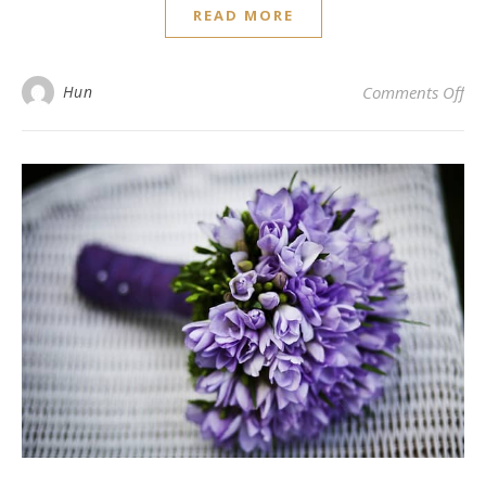
READ MORE
on
Hun
Comments Off