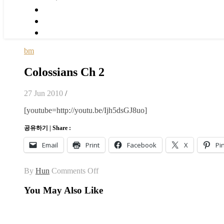
bm
Colossians Ch 2
27 Jun 2010
/
[youtube=http://youtu.be/Ijh5dsGJ8uo]
공유하기 | Share :
Email
Print
Facebook
X
Pi
on
By
Hun
Comments Off
Colossians
Ch
You May Also Like
2