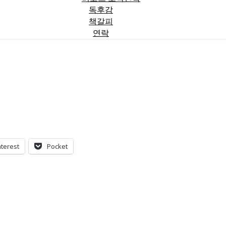
독후감
책갈피
연락
nterest
Pocket